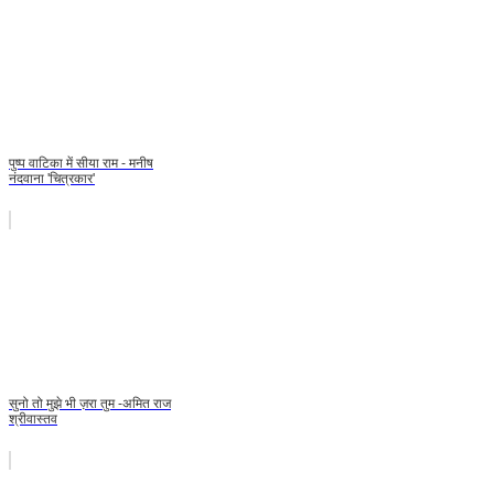
पुष्प वाटिका में सीया राम - मनीष
नंदवाना 'चित्रकार'
सुनो तो मुझे भी ज़रा तुम -अमित राज
श्रीवास्तव