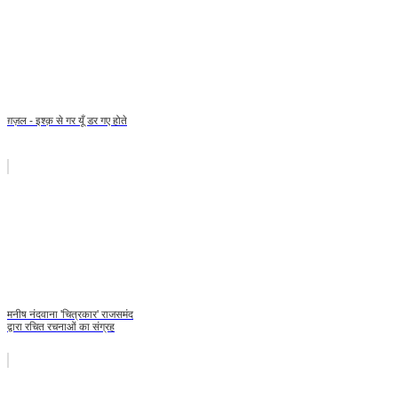
ग़ज़ल - इश्क़ से गर यूँ डर गए होते
मनीष नंदवाना 'चित्रकार' राजसमंद
द्वारा रचित रचनाओं का संग्रह