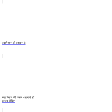
स्वाभिमान ही पहचान है
स्वाभिमान की गज़ल -आचार्य डॉ
अजय दीक्षित