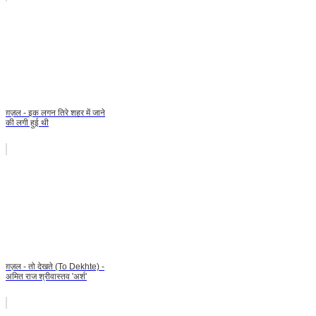
ग़ज़ल - इक लगन तिरे शहर में जाने
की लगी हुई थी
ग़ज़ल - तो देखते (To Dekhte) -
अमित राज श्रीवास्तव 'अर्श'