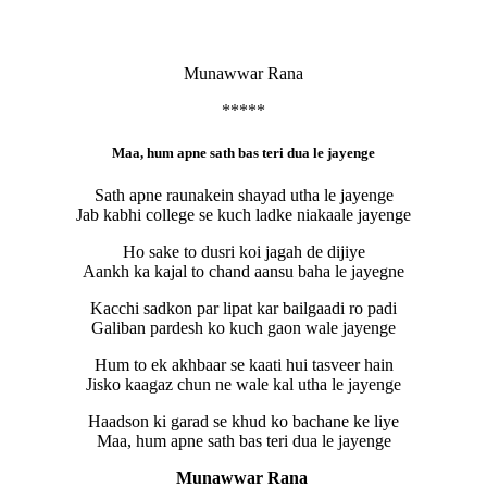
Munawwar Rana
*****
Maa, hum apne sath bas teri dua le jayenge
Sath apne raunakein shayad utha le jayenge
Jab kabhi college se kuch ladke niakaale jayenge
Ho sake to dusri koi jagah de dijiye
Aankh ka kajal to chand aansu baha le jayegne
Kacchi sadkon par lipat kar bailgaadi ro padi
Galiban pardesh ko kuch gaon wale jayenge
Hum to ek akhbaar se kaati hui tasveer hain
Jisko kaagaz chun ne wale kal utha le jayenge
Haadson ki garad se khud ko bachane ke liye
Maa, hum apne sath bas teri dua le jayenge
Munawwar Rana