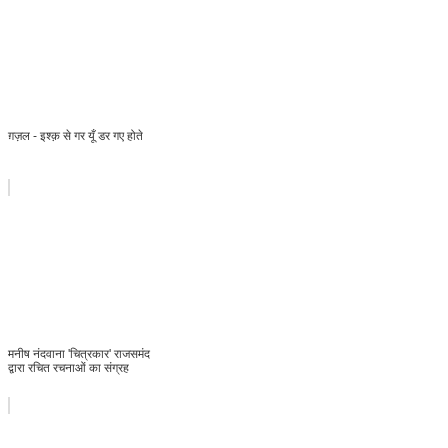
ग़ज़ल - इश्क़ से गर यूँ डर गए होते
मनीष नंदवाना 'चित्रकार' राजसमंद
द्वारा रचित रचनाओं का संग्रह