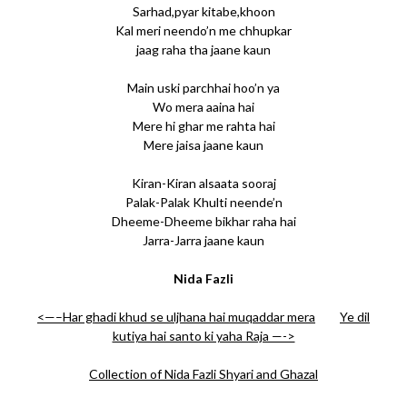
Sarhad,pyar kitabe,khoon
Kal meri neendo’n me chhupkar
jaag raha tha jaane kaun
Main uski parchhai hoo’n ya
Wo mera aaina hai
Mere hi ghar me rahta hai
Mere jaisa jaane kaun
Kiran-Kiran alsaata sooraj
Palak-Palak Khulti neende’n
Dheeme-Dheeme bikhar raha hai
Jarra-Jarra jaane kaun
Nida Fazli
<—–Har ghadi khud se uljhana hai muqaddar mera
Ye dil
kutiya hai santo ki yaha Raja —->
Collection of Nida Fazli Shyari and Ghazal