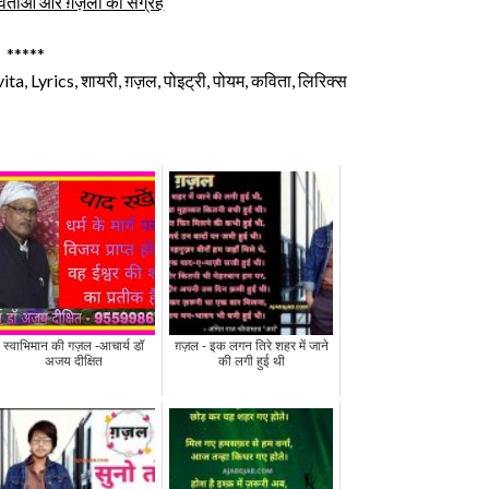
विताओ और ग़ज़लों का संग्रह
*****
, Lyrics, शायरी, ग़ज़ल, पोइट्री, पोयम, कविता, लिरिक्स
स्वाभिमान की गज़ल -आचार्य डॉ
ग़ज़ल - इक लगन तिरे शहर में जाने
अजय दीक्षित
की लगी हुई थी