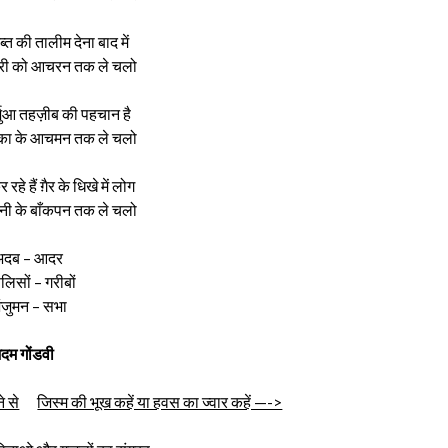
ब्त की तालीम देना बाद में
री को आचरन तक ले चलो
जुआ तहज़ीब की पहचान है
का के आचमन तक ले चलो
रहे हैं ग़ैर के धिखे में लोग
नी के बाँकपन तक ले चलो
अदब – आदर
लिसों – गरीबों
ंजुमन – सभा
दम गोंडवी
े से
जिस्म की भूख कहें या हवस का ज्वार कहें —->