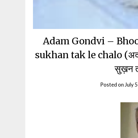
Adam Gondvi – Bhook
sukhan tak le chalo (अदम 
सुख़न 
Posted on
July 