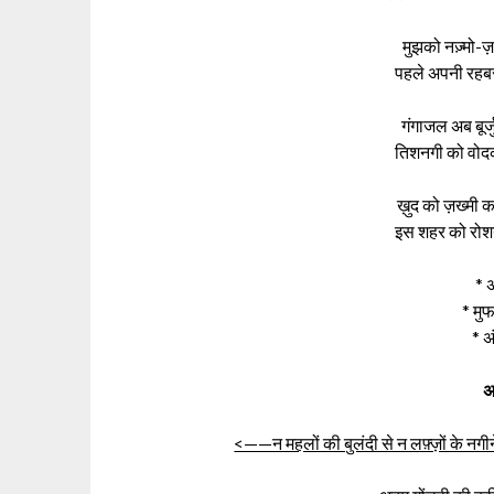
मुझको नज़्मो-ज़
पहले अपनी रहब
गंगाजल अब बूर्
तिशनगी को वोद
ख़ुद को ज़ख्मी कर 
इस शहर को रोश
* 
* मुफ
* अ
अ
<——न महलों की बुलंदी से न लफ़्ज़ों के नगीन