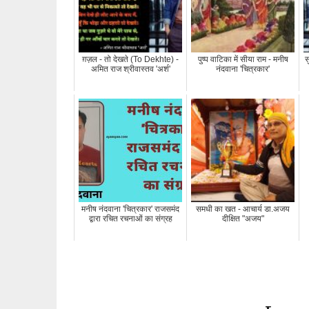
ग़ज़ल - तो देखते (To Dekhte) -
पुष्प वाटिका में सीया राम - मनीष
स
अमित राज श्रीवास्तव 'अर्श'
नंदवाना 'चित्रकार'
मनीष नंदवाना 'चित्रकार' राजसमंद
समधी का खत - आचार्य डा.अजय
द्वारा रचित रचनाओं का संग्रह
दीक्षित "अजय"