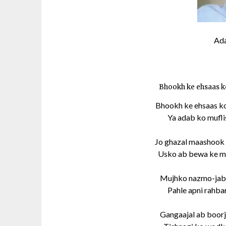
Ad
Bhookh ke ehsaas ko
Bhookh ke ehsaas ko
Ya adab ko muflis
Jo ghazal maashook k
Usko ab bewa ke maa
Mujhko nazmo-jabt
Pahle apni rahbar
Gangaajal ab boorj