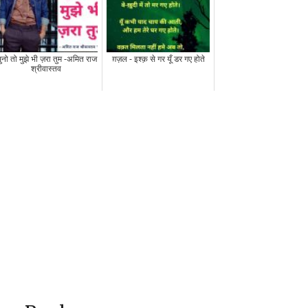
ुनो तो मुझे भी ज़रा तुम -अमित राज
ग़ज़ल - इश्क़ से गर यूँ डर गए होते
श्रीवास्तव