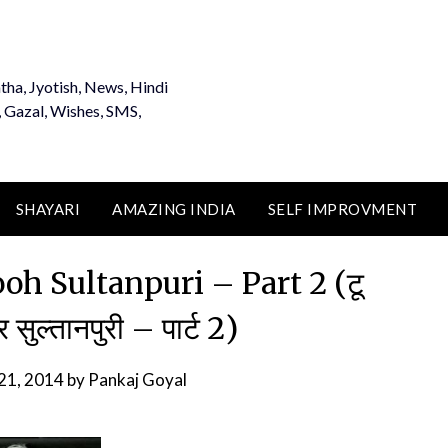
tha, Jyotish, News, Hindi
, Gazal, Wishes, SMS,
SHAYARI
AMAZING INDIA
SELF IMPROVMENT
ooh Sultanpuri – Part 2 (टू
सुल्तानपुरी – पार्ट 2)
21, 2014
by
Pankaj Goyal