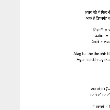
अलग बैठे थे फिर भ
अगर है तिश्नगी* क
तिश्नगी = प्
कामिल = पूर
पैमाने = शरा
Alag baithe the phir b
Agar hai tishnagi k
अब सोचते हैं ल
उठने को उठ तो
* आस्ताँ =