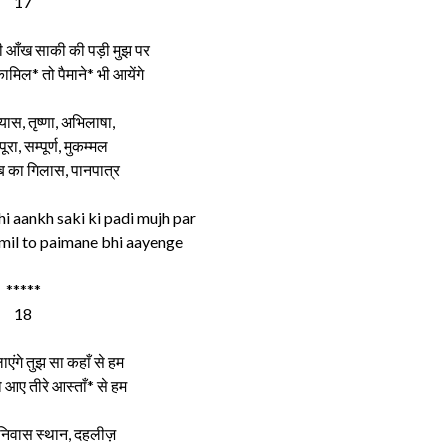
17
ी आँख साकी की पड़ी मुझ पर
ामिल* तो पैमाने* भी आयेंगे
यास, तृष्णा, अभिलाषा,
ा, सम्पूर्ण, मुकम्मल
ब का गिलास, पानपात्र
hi aankh saki ki padi mujh par
amil to paimane bhi aayenge
*****
18
ाएंगे तुझ सा कहाँ से हम
 आए तीरे आस्ताँ* से हम
 निवास स्थान, दहलीज़