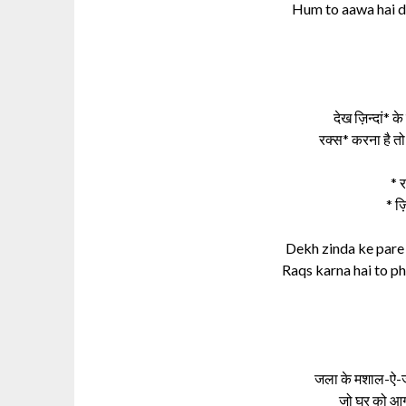
Hum to aawa hai d
देख ज़िन्‍दां* क
रक्‍स* करना है तो
* 
* ज़
Dekh zinda ke pare 
Raqs karna hai to ph
जला के मशाल-ऐ-ज
जो घर को आग