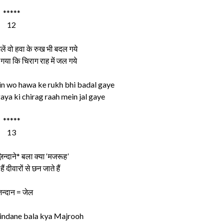
*****
12
लें वो हवा के रुख भी बदल गये
 गया कि चिराग राह में जल गये
in wo hawa ke rukh bhi badal gaye
gaya ki chirag raah mein jal gaye
*****
13
न्‍दाने* बला क्‍या ‘मजरूह’
ं दीवारों से छन जाते हैं
िन्दान = जेल
indane bala kya Majrooh