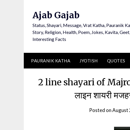
Ajab Gajab
Status, Shayari, Message, Vrat Katha, Pauranik Ka
Story, Religion, Health, Poem, Jokes, Kavita, Geet
Interesting Facts
PAURANIK KATHA
JYOTISH
QUOTES
2 line shayari of Majr
लाइन शायरी मजहर 
Posted on
August 