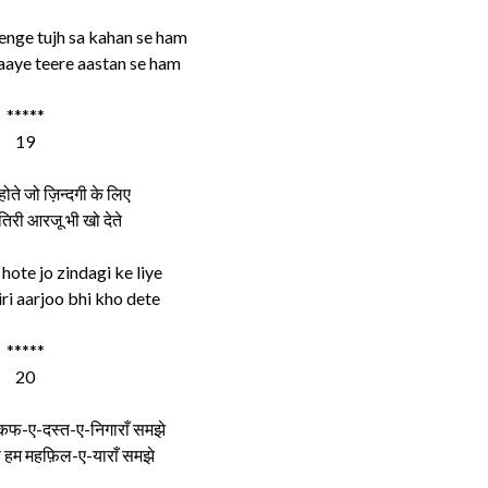
enge tujh sa kahan se ham
aaye teere aastan se ham
*****
19
होते जो ज़िन्दगी के लिए
िरी आरजू भी खो देते
hote jo zindagi ke liye
ri aarjoo bhi kho dete
*****
20
 कफ-ए-दस्त-ए-निगाराँ समझे
े हम महफ़िल-ए-याराँ समझे