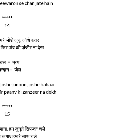
eewaron se chan jate hain
*****
14
े परे जोशे जुनूं, जोशे बहार
 फिर पांव की ज़ंजीर ना देख
रक़्स = नृत्य
िन्दान = जेल
joshe junoon, joshe bahaar
ir paanv ki zanzeer na dekh
*****
15
ाना, हम जुनूने सिफत* चले
 लगाए हमारे साथ चले