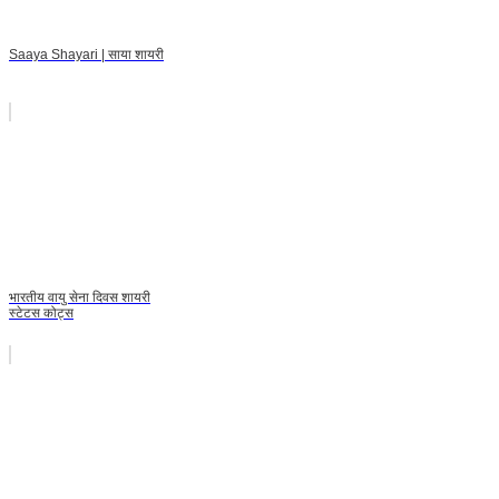
Saaya Shayari | साया शायरी
भारतीय वायु सेना दिवस शायरी
स्टेटस कोट्स