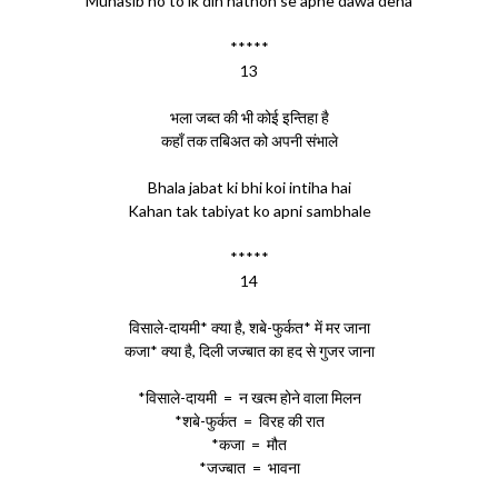
Munasib ho to ik din hathon se apne dawa dena
*****
13
भला जब्त की भी कोई इन्तिहा है
कहाँ तक तबिअत को अपनी संभाले
Bhala jabat ki bhi koi intiha hai
Kahan tak tabiyat ko apni sambhale
*****
14
विसाले-दायमी* क्या है, शबे-फुर्कत* में मर जाना
कजा* क्या है, दिली जज्बात का हद से गुजर जाना
*विसाले-दायमी = न खत्म होने वाला मिलन
*शबे-फुर्कत = विरह की रात
*कजा = मौत
*जज्बात = भावना