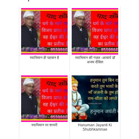
स्वाभिमान ही पहचान है
स्वाभिमान की गज़ल -आचार्य डॉ
अजय दीक्षित
स्वाभिमान पर शायरी
Hanuman Jayanti Ki
Shubhkamnae