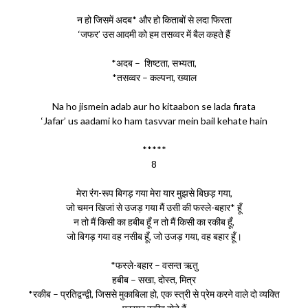
न हो जिसमें अदब* और हो किताबों से लदा फिरता
‘जफर’ उस आदमी को हम तसव्वर में बैल कहते हैं
*अदब – शिष्टता, सभ्यता,
*तसव्वर – कल्पना, ख्याल
Na ho jismein adab aur ho kitaabon se lada firata
‘Jafar’ us aadami ko ham tasvvar mein bail kehate hain
*****
8
मेरा रंग-रूप बिगड़ गया मेरा यार मुझसे बिछड़ गया,
जो चमन खिजां से उजड़ गया मैं उसी की फस्ले-बहार* हूँ
न तो मैं किसी का हबीब हूँ न तो मैं किसी का रकीब हूँ,
जो बिगड़ गया वह नसीब हूँ, जो उजड़ गया, वह बहार हूँ।
*फस्ले-बहार – वसन्त ऋतु
हबीब – सखा, दोस्त, मित्र
*रकीब – प्रतिद्वन्द्वी, जिससे मुकाबिला हो, एक स्त्री से प्रेम करने वाले दो व्यक्ति