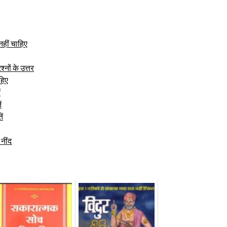
नहीं चाहिए
नों के उत्तर
हिए
ं
ं
ें
 नींद