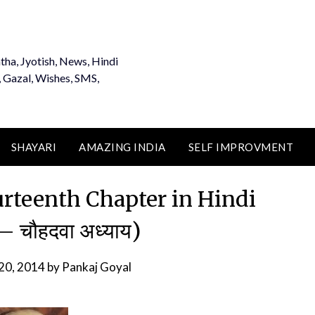
tha, Jyotish, News, Hindi
, Gazal, Wishes, SMS,
SHAYARI
AMAZING INDIA
SELF IMPROVMENT
rteenth Chapter in Hindi
 – चौहदवा अध्याय)
20, 2014
by
Pankaj Goyal