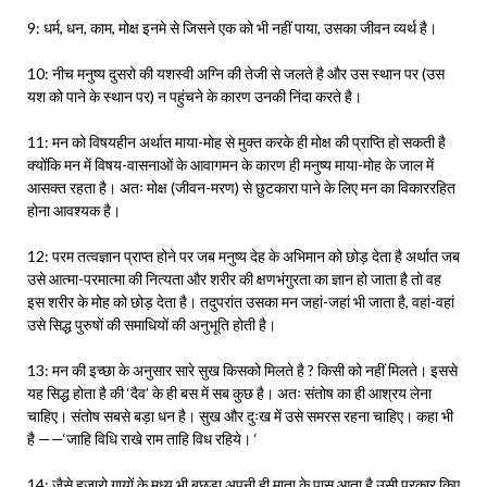
9: धर्म, धन, काम, मोक्ष इनमे से जिसने एक को भी नहीं पाया, उसका जीवन व्यर्थ है।
10: नीच मनुष्य दुसरो की यशस्वी अग्नि की तेजी से जलते है और उस स्थान पर (उस
यश को पाने के स्थान पर) न पहुंचने के कारण उनकी निंदा करते है।
11: मन को विषयहीन अर्थात माया-मोह से मुक्त करके ही मोक्ष की प्राप्ति हो सकती है
क्योंकि मन में विषय-वासनाओं के आवागमन के कारण ही मनुष्य माया-मोह के जाल में
आसक्त रहता है। अतः मोक्ष (जीवन-मरण) से छुटकारा पाने के लिए मन का विकाररहित
होना आवश्यक है।
12: परम तत्वज्ञान प्राप्त होने पर जब मनुष्य देह के अभिमान को छोड़ देता है अर्थात जब
उसे आत्मा-परमात्मा की नित्यता और शरीर की क्षणभंगुरता का ज्ञान हो जाता है तो वह
इस शरीर के मोह को छोड़ देता है। तदुपरांत उसका मन जहां-जहां भी जाता है, वहां-वहां
उसे सिद्ध पुरुषों की समाधियों की अनुभूति होती है।
13: मन की इच्छा के अनुसार सारे सुख किसको मिलते है ? किसी को नहीं मिलते। इससे
यह सिद्ध होता है की ‘दैव’ के ही बस में सब कुछ है। अतः संतोष का ही आश्रय लेना
चाहिए। संतोष सबसे बड़ा धन है। सुख और दुःख में उसे समरस रहना चाहिए। कहा भी
है ——‘जाहि विधि राखे राम ताहि विध रहिये। ‘
14: जैसे हजारो गायों के मध्य भी बछड़ा अपनी ही माता के पास आता है,उसी प्रकार किए