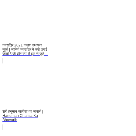
नवरात्रि 2021 कलश स्थापना
मुहूर्त | जानिये नवरात्रि में क्यों उगाई
जाती है जौ और क्या है इस से जुड़े ...
श्री हनुमान चालीसा का भावार्थ |
Hanuman Chalisa Ka
Bhavarth