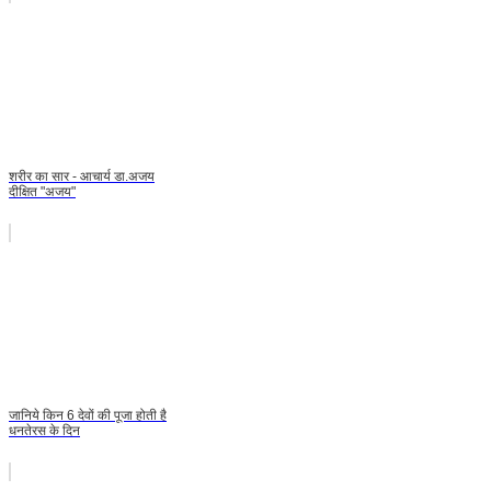
शरीर का सार - आचार्य डा.अजय
दीक्षित "अजय"
जानिये किन 6 देवों की पूजा होती है
धनतेरस के दिन