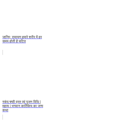
जानिए, रामायण हमारे शरीर में हर
समय होती है घटित
स्कंद षष्ठी व्रत एवं पूजन विधि |
महत्व | भगवान कार्तिकेय का जन्म
कथा