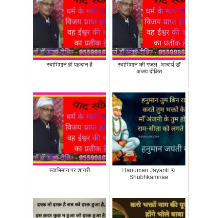
स्वाभिमान ही पहचान है
स्वाभिमान की गज़ल -आचार्य डॉ
अजय दीक्षित
स्वाभिमान पर शायरी
Hanuman Jayanti Ki
Shubhkamnae