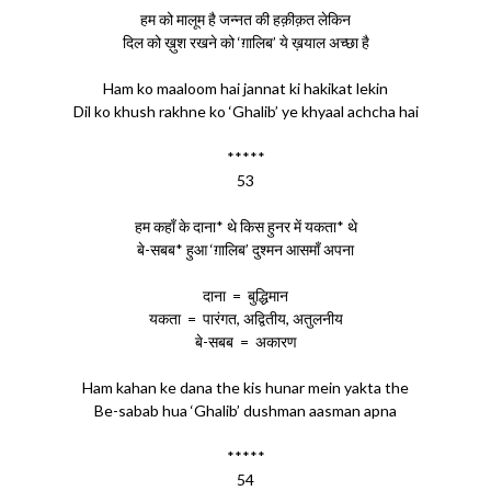
हम को मालूम है जन्नत की हक़ीक़त लेकिन
दिल को ख़ुश रखने को ‘ग़ालिब’ ये ख़याल अच्छा है
Ham ko maaloom hai jannat ki hakikat lekin
Dil ko khush rakhne ko ‘Ghalib’ ye khyaal achcha hai
*****
53
हम कहाँ के दाना* थे किस हुनर में यकता* थे
बे-सबब* हुआ ‘ग़ालिब’ दुश्मन आसमाँ अपना
दाना = बुद्धिमान
यकता = पारंगत, अद्वितीय, अतुलनीय
बे-सबब = अकारण
Ham kahan ke dana the kis hunar mein yakta the
Be-sabab hua ‘Ghalib’ dushman aasman apna
*****
54