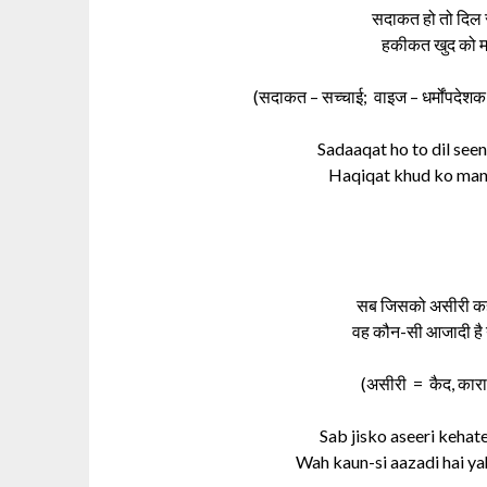
सदाकत हो तो दिल सी
हकीकत खुद को मनव
(सदाकत – सच्चाई; वाइज – धर्मोंपदेशक
Sadaaqat ho to dil seen
Haqiqat khud ko manaw
सब जिसको असीरी कहते
वह कौन-सी आजादी है य
(असीरी = कैद, कारा
Sab jisko aseeri kehate
Wah kaun-si aazadi hai ya