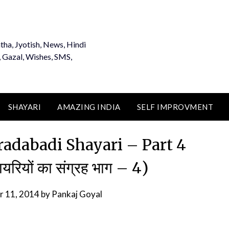
tha, Jyotish, News, Hindi
, Gazal, Wishes, SMS,
SHAYARI
AMAZING INDIA
SELF IMPROVMENT
oradabadi Shayari – Part 4
ायरियों का संग्रह भाग – 4)
 11, 2014
by
Pankaj Goyal