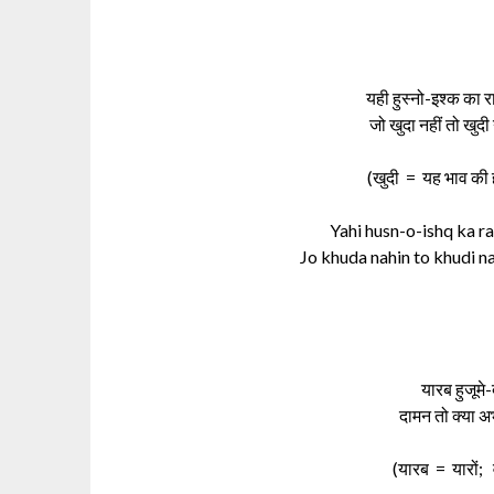
यही हुस्नो-इश्क का 
जो खुदा नहीं तो खुदी 
(खुदी = यह भाव की ह
Yahi husn-o-ishq ka ra
Jo khuda nahin to khudi na
यारब हुजूमे-
दामन तो क्या अभ
(यारब = यारों; 