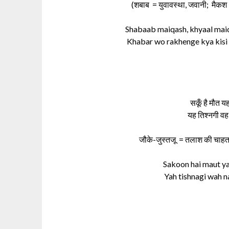
(शबाब = युवावस्था, जवानी; मैकश =
Shabaab maiqash, khyaal maiq
Khabar wo rakhenge kya kisi k
सकूँ है मौत यह
यह तिश्नगी वह 
जौके-जुस्तजू = तलाश की चाहत या
Sakoon hai maut ya
Yah tishnagi wah na