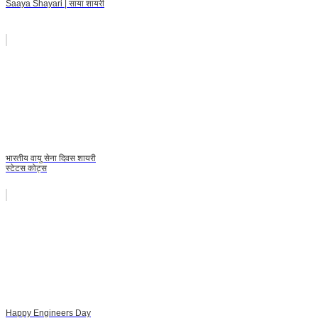
Saaya Shayari | साया शायरी
भारतीय वायु सेना दिवस शायरी
स्टेटस कोट्स
Happy Engineers Day