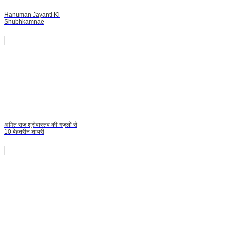
Hanuman Jayanti Ki
Shubhkamnae
अमित राज श्रीवास्तव की ग़ज़लों से
10 बेहतरीन शायरी