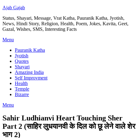
Ajab Gajab
Status, Shayari, Message, Vrat Katha, Pauranik Katha, Jyotish,
News, Hindi Story, Religion, Health, Poem, Jokes, Kavita, Geet,
Gazal, Wishes, SMS, Interesting Facts
Menu
Pauranik Katha
Jyotish
Quotes
Shayari
Amazing India
Self Improvment
Health
Temple
Bizarre
Menu
Sahir Ludhianvi Heart Touching Sher
Part 2 (साहिर लुधयानवी के दिल को छू लेने वाले शेर
भाग 2)