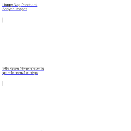
Happy Nag Panchami
Shayari Images
मनीष नंदवाना 'चित्रकार' राजसमंद
द्वारा रचित रचनाओं का संग्रह