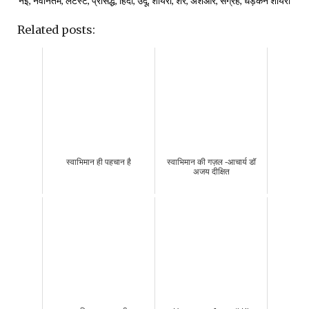
नई, नवीनतम, लेटेस्ट, प्रसिद्ध, हिंदी, उर्दू, शायरी, शेर, अशआर, संग्रह, धड़कन शायरी
Related posts:
स्वाभिमान ही पहचान है
स्वाभिमान की गज़ल -आचार्य डॉ
अजय दीक्षित