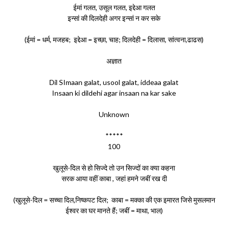
ईमां गलत, उसूल गलत, इद्देआ गलत
इन्सां की दिलदेही अगर इन्सां न कर सके
(ईमां = धर्म, मजहब; इद्देआ = इच्छा, चाह; दिलदेही = दिलासा, सांत्वना,ढाढस)
अज्ञात
Dil SImaan galat, usool galat, iddeaa galat
Insaan ki dildehi agar insaan na kar sake
Unknown
*****
100
खुलूसे-दिल से हो सिज्दे तो उन सिज्दों का क्या कहना
सरक आया वहीं काबा , जहां हमने जबीं रख दी
(खुलूसे-दिल = सच्चा दिल,निष्कपट दिल; काबा = मक्का की एक इमारत जिसे मुसलमान
ईश्वर का घर मानते हैं; जबीं = माथा, भाल)