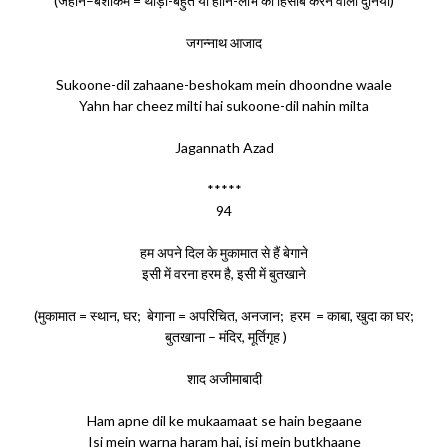
(जहान–बेशोकम = थोड़ा-बहुत या हानि-लाभ का हिसाब करने वाली दुनिया)
जगन्नाथ आजाद
Sukoone-dil zahaane-beshokam mein dhoondne waale
Yahn har cheez milti hai sukoone-dil nahin milta
Jagannath Azad
*****
94
हम अपने दिल के मुकामात से हैं बेगाने
इसी में वरना हरम है, इसी में बुतखाने
(मुकामात = स्थान, घर; बेगाना = अपरिचित, अनजान; हरम = काबा, खुदा का घर;
बुतखाना – मंदिर, मूर्तिगृह )
शाद अजीमाबादी
Ham apne dil ke mukaamaat se hain begaane
Isi mein warna haram hai, isi mein butkhaane