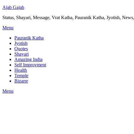
Ajab Gajab
Status, Shayari, Message, Vrat Katha, Pauranik Katha, Jyotish, News,
Menu
Pauranik Katha
Jyotish
Quotes
Shayari
Amazing India
Self Improvment
Health
Temple
Bizarre
Menu