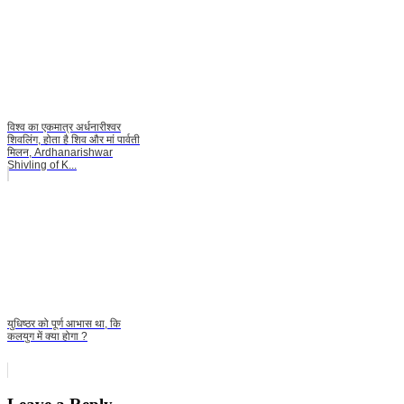
विश्व का एकमात्र अर्धनारीश्वर
शिवलिंग, होता है शिव और मां पार्वती
मिलन, Ardhanarishwar
Shivling of K...
युधिष्ठर को पूर्ण आभास था, कि
कलयुग में क्या होगा ?