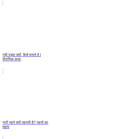
गुड़ी पड़वा क्यों, कैसे मनाते है |
पौराणिक कथा
नारी गहने क्यों पहनती है? गहनों का
महत्व