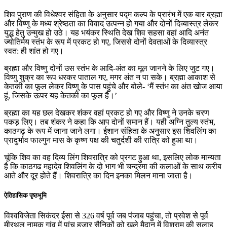
शिव पुराण की विधेश्वर संहिता के अनुसार पद्म कल्प के प्रारंभ में एक बार ब्रह्मा
और विष्णु के मध्य श्रेष्ठता का विवाद उत्पन्न हो गया और दोनों दिव्यास्त्र लेकर
युद्ध हेतु उन्मुख हो उठे। यह भयंकर स्थिति देख शिव सहसा वहां आदि अनंत
ज्योतिर्मय स्तंभ के रूप में प्रकट हो गए, जिससे दोनों देवताओं के दिव्यास्त्र
स्वत: ही शांत हो गए।
ब्रह्मा और विष्णु दोनों उस स्तंभ के आदि-अंत का मूल जानने के लिए जुट गए।
विष्णु शुक्र का रूप धरकर पाताल गए, मगर अंत न पा सके। ब्रह्मा आकाश से
केतकी का फूल लेकर विष्णु के पास पहुंचे और बोले- ‘मैं स्तंभ का अंत खोज आया
हूं, जिसके ऊपर यह केतकी का फूल है।’
ब्रह्मा का यह छल देखकर शंकर वहां प्रकट हो गए और विष्णु ने उनके चरण
पकड़ लिए। तब शंकर ने कहा कि आप दोनों समान हैं। यही अग्नि तुल्य स्तंभ,
काठगढ़ के रूप में जाना जाने लगा। ईशान संहिता के अनुसार इस शिवलिंग का
प्रादुर्भाव फाल्गुन मास के कृष्ण पक्ष की चतुर्दशी की रात्रि को हुआ था।
चूंकि शिव का वह दिव्य लिंग शिवरात्रि को प्रगट हुआ था, इसलिए लोक मान्यता
है कि काठगढ महादेव शिवलिंग के दो भाग भी चन्द्रमा की कलाओं के साथ करीब
आते और दूर होते हैं। शिवरात्रि का दिन इनका मिलन माना जाता है।
ऐतिहासिक पृष्ठभूमि
विश्वविजेता सिकंदर ईसा से 326 वर्ष पूर्व जब पंजाब पहुंचा, तो प्रवेश से पूर्व
मीरथल नामक गांव में पांच हज़ार सैनिकों को खुले मैदान में विश्राम की सलाह