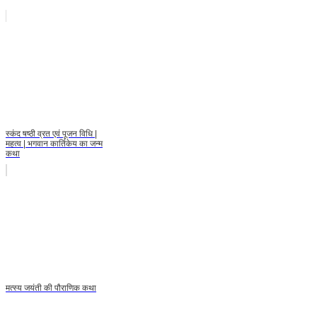
स्कंद षष्ठी व्रत एवं पूजन विधि |
महत्व | भगवान कार्तिकेय का जन्म
कथा
मत्स्य जयंती की पौराणिक कथा