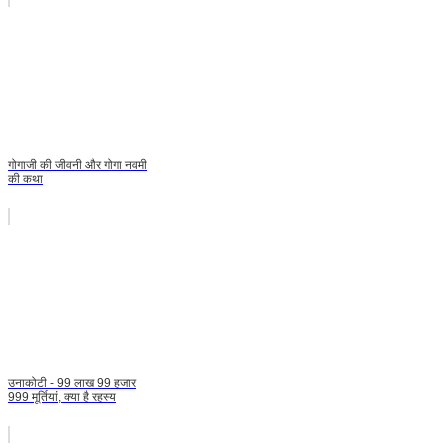
गोगाजी की जीवनी और गोगा नवमी
की कथा
उनाकोटी - 99 लाख 99 हजार
999 मूर्तियां, क्या है रहस्य