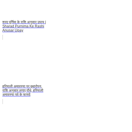
शरद पूर्णिमा के राशि अनुसार उपाय |
Sharad Purnima Ke Rashi
Anusar Upay
हरियाली अमावस्या पर वृक्षारोपन,
राशि अनुसार लगाए पौधे, हरियाली
अमावस्या पर्व के फायदे