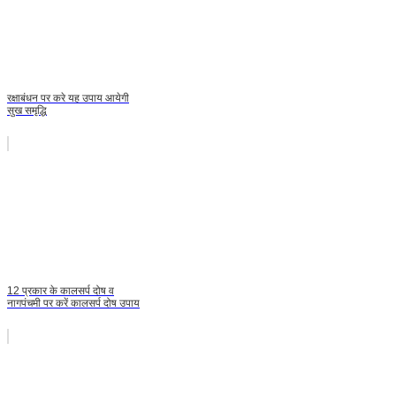
रक्षाबंधन पर करे यह उपाय आयेगी
सुख समृद्धि
12 प्रकार के कालसर्प दोष व
नागपंचमी पर करें कालसर्प दोष उपाय