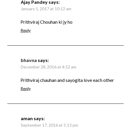
Ajay Pandey
says:
January 1, 2017 at 10:12 am
Prithviraj Chouhan ki jy ho
Reply
bhavna
says:
December 28, 2016 at 4:52 am
Prithviraj chauhan and sayogita love each other
Reply
aman
says:
September 17, 2016 at 5:13 pm