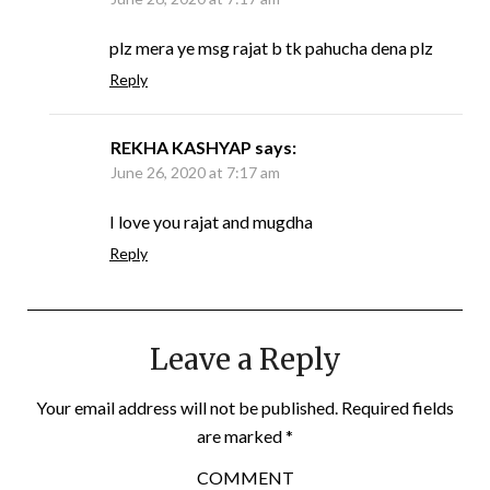
plz mera ye msg rajat b tk pahucha dena plz
Reply
REKHA KASHYAP
says:
June 26, 2020 at 7:17 am
I love you rajat and mugdha
Reply
Leave a Reply
Your email address will not be published.
Required fields
are marked
*
COMMENT