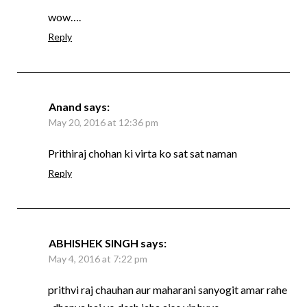
wow….
Reply
Anand
says:
May 20, 2016 at 12:36 pm
Prithiraj chohan ki virta ko sat sat naman
Reply
ABHISHEK SINGH
says:
May 4, 2016 at 7:22 pm
prithvi raj chauhan aur maharani sanyogit amar rahe