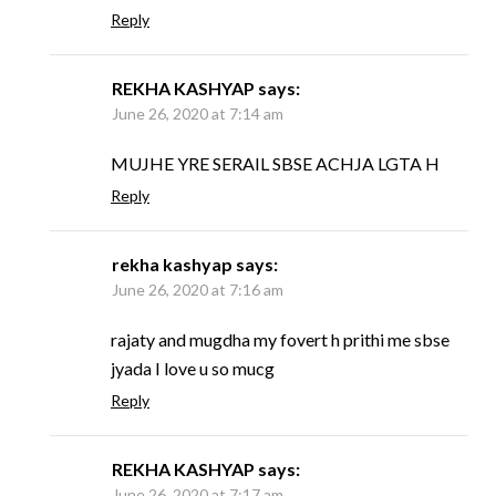
Reply
REKHA KASHYAP
says:
June 26, 2020 at 7:14 am
MUJHE YRE SERAIL SBSE ACHJA LGTA H
Reply
rekha kashyap
says:
June 26, 2020 at 7:16 am
rajaty and mugdha my fovert h prithi me sbse
jyada I love u so mucg
Reply
REKHA KASHYAP
says:
June 26, 2020 at 7:17 am