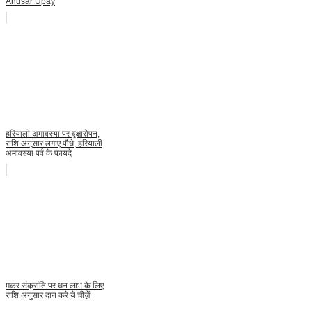
Anusar Upay
हरियाली अमावस्या पर वृक्षारोपन,
राशि अनुसार लगाए पौधे, हरियाली
अमावस्या पर्व के फायदे
मकर संक्रांति पर धन लाभ के लिए
राशि अनुसार दान करे ये चीज़ें