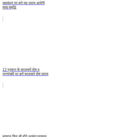
रक्षाबंधन पर करे यह उपाय आयेगी
सुख समृद्धि
12 प्रकार के कालसर्प दोष व
नागपंचमी पर करें कालसर्प दोष उपाय
भगवान शिव जी होंगे अत्‍यंत प्रसन्‍न