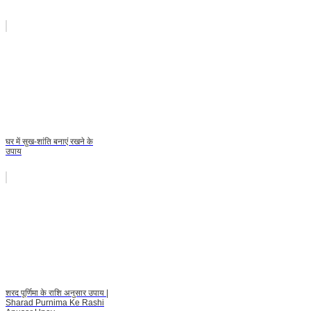
घर में सुख-शांति बनाएं रखने के
उपाय
शरद पूर्णिमा के राशि अनुसार उपाय |
Sharad Purnima Ke Rashi