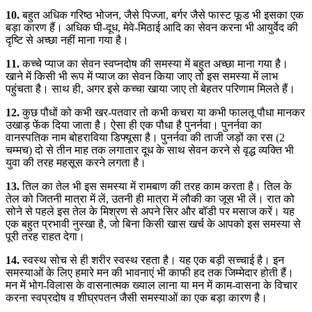
10.
बहुत अधिक गरिष्ठ भोजन, जैसे पिज्जा, बर्गर जैसे फास्ट फूड भी इसका एक
बड़ा कारण हैं। अधिक घी-दूध, मेवे-मिठाई आदि का सेवन करना भी आयुर्वेद की
दृष्टि से अच्छा नहीं माना गया है।
11.
कच्चे प्याज का सेवन स्वप्नदोष की समस्या में बहुत अच्छा माना गया है।
खाने में किसी भी रूप में प्याज का सेवन किया जाए तो इस समस्या में लाभ
पहुंचता है। साथ ही, अगर इसे कच्चा खाया जाए तो बेहतर परिणाम मिलते हैं।
12.
कुछ पौधों को कभी खर-पतवार तो कभी कचरा या कभी फालतू पौधा मानकर
उखाड़ फेंक दिया जाता है। ऐसा ही एक पौधा है पुनर्नवा। पुनर्नवा का
वानस्पतिक नाम बोहराविया डिफ्यूसा है। पुनर्नवा की ताजी जड़ों का रस (2
चम्मच) दो से तीन माह तक लगातार दूध के साथ सेवन करने से वृद्ध व्यक्ति भी
युवा की तरह महसूस करने लगता है।
13.
तिल का तेल भी इस समस्या में रामबाण की तरह काम करता है। तिल के
तेल को जितनी मात्रा में लें, उतनी ही मात्रा में लौकी का जूस भी लें। रात को
सोने से पहले इस तेल के मिश्रण से अपने सिर और बॉडी पर मसाज करें। यह
एक बहुत प्रभावी नुस्खा है, जो बिना किसी खास खर्च के आपको इस समस्या से
पूरी तरह राहत देगा।
14.
स्वस्थ सोच से ही शरीर स्वस्थ रहता है। यह एक बड़ी सच्चाई है। इन
समस्याओं के लिए हमारे मन की भावनाएं भी काफी हद तक जिम्मेदार होती हैं।
मन में भोग-विलास के वासनात्मक ख्याल लाना या मन में काम-वासना के विचार
करना स्वप्रदोष व शीघ्रपतन जैसी समस्याओं का एक बड़ा कारण है।