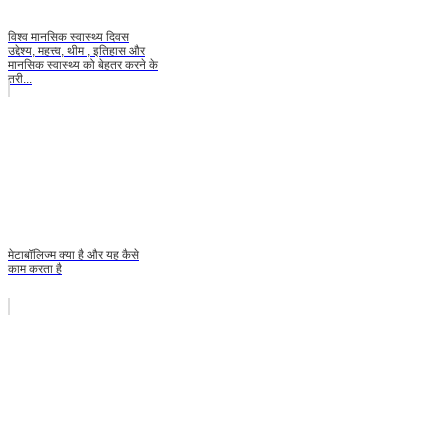
विश्व मानसिक स्वास्थ्य दिवस
उद्देश्य, महत्त्व, थीम , इतिहास और
मानसिक स्वास्थ्य को बेहतर करने के
तरी...
मेटाबॉलिज्म क्या है और यह कैसे
काम करता है