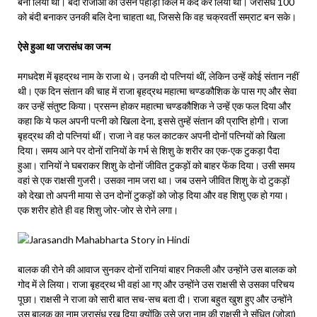
बना लिया था। बंदी राजाओं को उसने पहाड़ी किले में कैद कर लिया था। जरासंध 100
को बंदी बनाकर उनकी बलि देना चाहता था, जिससे कि वह चक्रवर्ती सम्राट बन सके।
ऐसे हुआ था जरासंध का जन्म
मगधदेश में बृहद्रथ नाम के राजा थे। उनकी दो पत्नियां थीं, लेकिन उन्हें कोई संतान नहीं
थी। एक दिन संतान की चाह में राजा बृहद्रथ महात्मा चण्डकौशिक के पास गए और सेवा
कर उन्हें संतुष्ट किया। प्रसन्न होकर महात्मा चण्डकौशिक ने उन्हें एक फल दिया और
कहा कि ये फल अपनी पत्नी को खिला देना, इससे तुम्हें संतान की प्राप्ति होगी। राजा
बृहद्रथ की दो पत्नियां थीं। राजा ने वह फल काटकर अपनी दोनों पत्नियों को खिला
दिया। समय आने पर दोनों रानियों के गर्भ से शिशु के शरीर का एक-एक टुकड़ा पैदा
हुआ। रानियों ने घबराकर शिशु के दोनों जीवित टुकड़ों को बाहर फेंक दिया। उसी समय
वहां से एक राक्षसी गुजरी। उसका नाम जरा था। जब उसने जीवित शिशु के दो टुकड़ों
को देखा तो अपनी माया से उन दोनों टुकड़ों को जोड़ दिया और वह शिशु एक हो गया।
एक शरीर होते ही वह शिशु जोर-जोर से रोने लगा।
बालक की रोने की आवाज सुनकर दोनों रानियां बाहर निकली और उन्होंने उस बालक को
गोद में ले लिया। राजा बृहद्रथ भी वहां आ गए और उन्होंने उस राक्षसी से उसका परिचय
पूछा। राक्षसी ने राजा को सारी बात सच-सच बता दी। राजा बहुत खुश हुए और उन्होंने
उस बालक का नाम जरासंध रख दिया क्योंकि उसे जरा नाम की राक्षसी ने संधित (जोड़ा)