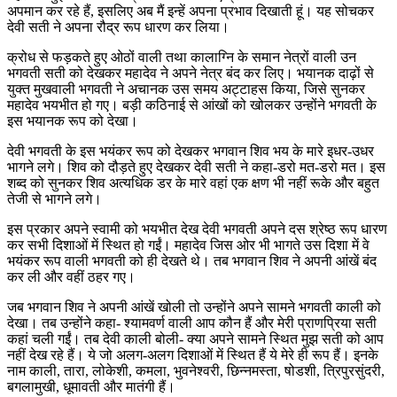
अपमान कर रहे हैं, इसलिए अब मैं इन्हें अपना प्रभाव दिखाती हूं। यह सोचकर
देवी सती ने अपना रौद्र रूप धारण कर लिया।
क्रोध से फड़कते हुए ओठों वाली तथा कालाग्नि के समान नेत्रों वाली उन
भगवती सती को देखकर महादेव ने अपने नेत्र बंद कर लिए। भयानक दाढ़ों से
युक्त मुखवाली भगवती ने अचानक उस समय अट्टाहस किया, जिसे सुनकर
महादेव भयभीत हो गए। बड़ी कठिनाई से आंखों को खोलकर उन्होंने भगवती के
इस भयानक रूप को देखा।
देवी भगवती के इस भयंकर रूप को देखकर भगवान शिव भय के मारे इधर-उधर
भागने लगे। शिव को दौड़ते हुए देखकर देवी सती ने कहा-डरो मत-डरो मत। इस
शब्द को सुनकर शिव अत्यधिक डर के मारे वहां एक क्षण भी नहीं रूके और बहुत
तेजी से भागने लगे।
इस प्रकार अपने स्वामी को भयभीत देख देवी भगवती अपने दस श्रेष्ठ रूप धारण
कर सभी दिशाओं में स्थित हो गईं। महादेव जिस ओर भी भागते उस दिशा में वे
भयंकर रूप वाली भगवती को ही देखते थे। तब भगवान शिव ने अपनी आंखें बंद
कर ली और वहीं ठहर गए।
जब भगवान शिव ने अपनी आंखें खोली तो उन्होंने अपने सामने भगवती काली को
देखा। तब उन्होंने कहा- श्यामवर्ण वाली आप कौन हैं और मेरी प्राणप्रिया सती
कहां चली गईं। तब देवी काली बोली- क्या अपने सामने स्थित मुझ सती को आप
नहीं देख रहे हैं। ये जो अलग-अलग दिशाओं में स्थित हैं ये मेरे ही रूप हैं। इनके
नाम काली, तारा, लोकेशी, कमला, भुवनेश्वरी, छिन्नमस्ता, षोडशी, त्रिपुरसुंदरी,
बगलामुखी, धूमावती और मातंगी हैं।