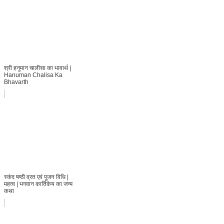
श्री हनुमान चालीसा का भावार्थ |
Hanuman Chalisa Ka
Bhavarth
स्कंद षष्ठी व्रत एवं पूजन विधि |
महत्व | भगवान कार्तिकेय का जन्म
कथा