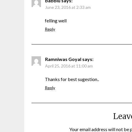
babblu
says:
June 23, 2016 at 2:33 am
felling well
Reply
Ramniwas Goyal
says:
April 25, 2016 at 11:00 am
Thanks for best sugestion..
Reply
Leav
Your email address will not be 