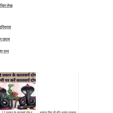
बंधित लेख
दरिद्रता
ान उपाय
ए रत्न
12 प्रकार के कालसर्प दोष व
भगवान शिव जी होंगे अत्‍यंत प्रसन्‍न