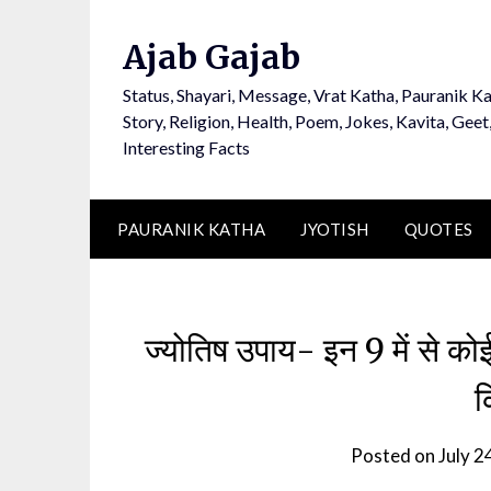
Ajab Gajab
Status, Shayari, Message, Vrat Katha, Pauranik Ka
Story, Religion, Health, Poem, Jokes, Kavita, Geet
Interesting Facts
PAURANIK KATHA
JYOTISH
QUOTES
ज्योतिष उपाय- इन 9 में से क
क
Posted on
July 2