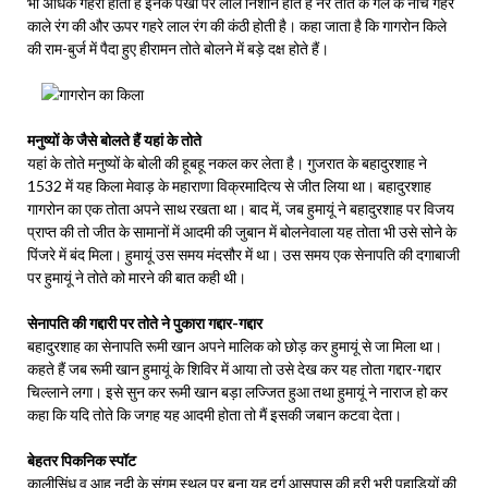
भी अधिक गहरा होता है इनके पंखों पर लाल निशान होते हैं नर तोते के गले के नीचे गहरे
काले रंग की और ऊपर गहरे लाल रंग की कंठी होती है। कहा जाता है कि गागरोन किले
की राम-बुर्ज में पैदा हुए हीरामन तोते बोलने में बड़े दक्ष होते हैं।
मनुष्यों के जैसे बोलते हैं यहां के तोते
यहां के तोते मनुष्यों के बोली की हूबहू नकल कर लेता है। गुजरात के बहादुरशाह ने
1532 में यह किला मेवाड़ के महाराणा विक्रमादित्य से जीत लिया था। बहादुरशाह
गागरोन का एक तोता अपने साथ रखता था। बाद में, जब हुमायूं ने बहादुरशाह पर विजय
प्राप्त की तो जीत के सामानों में आदमी की जुबान में बोलनेवाला यह तोता भी उसे सोने के
पिंजरे में बंद मिला। हुमायूं उस समय मंदसौर में था। उस समय एक सेनापति की दगाबाजी
पर हुमायूं ने तोते को मारने की बात कही थी।
सेनापति की गद्दारी पर तोते ने पुकारा गद्दार-गद्दार
बहादुरशाह का सेनापति रूमी खान अपने मालिक को छोड़ कर हुमायूं से जा मिला था।
कहते हैं जब रूमी खान हुमायूं के शिविर में आया तो उसे देख कर यह तोता गद्दार-गद्दार
चिल्लाने लगा। इसे सुन कर रूमी खान बड़ा लज्जित हुआ तथा हुमायूं ने नाराज हो कर
कहा कि यदि तोते कि जगह यह आदमी होता तो मैं इसकी जबान कटवा देता।
बेहतर पिकनिक स्पॉट
कालीसिंध व आहू नदी के संगम स्थल पर बना यह दुर्ग आसपास की हरी भरी पहाडिय़ों की