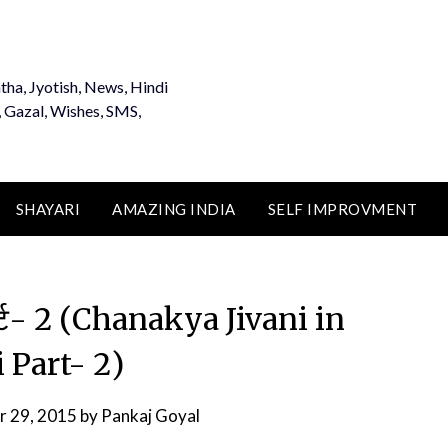
tha, Jyotish, News, Hindi
, Gazal, Wishes, SMS,
SHAYARI
AMAZING INDIA
SELF IMPROVMENT
पार्ट- 2 (Chanakya Jivani in
 Part- 2)
 29, 2015
by
Pankaj Goyal