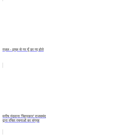
ग़ज़ल - इश्क़ से गर यूँ डर गए होते
मनीष नंदवाना 'चित्रकार' राजसमंद
द्वारा रचित रचनाओं का संग्रह