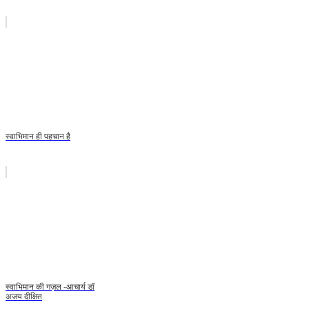
स्वाभिमान ही पहचान है
स्वाभिमान की गज़ल -आचार्य डॉ
अजय दीक्षित