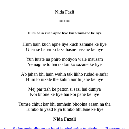
Nida Fazli
*****
Hum hain kuch apne liye kuch zamane ke liye
Hum hain kuch apne liye kuch zamane ke liye
Ghar se bahar ki faza hasne-hasane ke liye
Yun lutate na phiro motiyon wale mausam
Ye nagine to hai raaton ko sazane ke liye
Ab jahan bhi hain wahin tak likho rudad-e-safar
Hum to nikale the kahin aur hi jane ke liye
Mej par tash ke patton si sazi hai duniya
Koi khone ke liye hai koi pane ke liye
Tumse chhut kar bhi tumhein bhoolna aasan na tha
Tumko hi yaad kiya tumko bhulane ke liye
Nida Fazali
<—–Safar mein dhoop to hogi jo chal sako to chalo
Benaam-sa