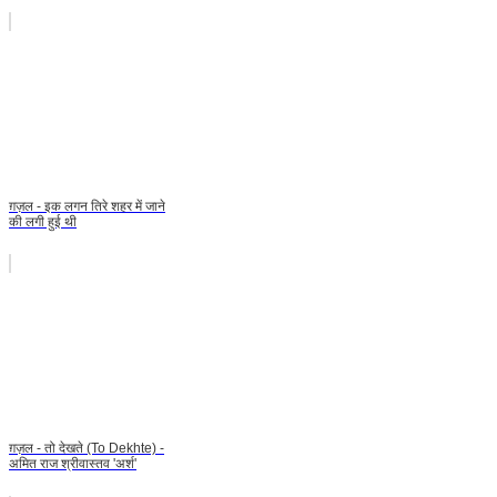
ग़ज़ल - इक लगन तिरे शहर में जाने
की लगी हुई थी
ग़ज़ल - तो देखते (To Dekhte) -
अमित राज श्रीवास्तव 'अर्श'