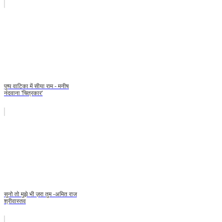
पुष्प वाटिका में सीया राम - मनीष
नंदवाना 'चित्रकार'
सुनो तो मुझे भी ज़रा तुम -अमित राज
श्रीवास्तव