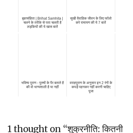
बृहत्संहिता | Brihat Samhita |
सुखी वैवाहिक जीवन के लिए फॉलो
चलने के तरीके से पता चलती है
करे रामायण की ये 7 बातें
लड़कियों की ये खास बातें
भविष्य पुराण - पुरुषों के पैर बताते है
वराहपुराण के अनुसार इन 2 रंगों के
की वो भाग्यशाली है या नहीं
कपड़ें पहनकर नहीं करनी चाहिए
पूजा
1 thought on “
शुक्रनीति: कितनी