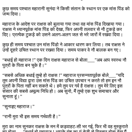
कुछ समय पश्चात महारानी सुनंदा ने किसी संतान के स्थान पर एक मांस पिंड को
जन्म दिया।
महाराज के आदेश पर राक्षस को बुलाया गया तथा वह मांस पिंड दिखाया गया।
राक्षस ने ध्यानपूर्वक मांस पिंड को देखा, फिर अपनी तलवार से नौ टुकड़े कर
दिए। प्रत्येक टुकड़े को उसने अलग-अलग जल से भरे जारों में रखवा दिया।
कुछ ही समय पश्चात उन मांस पिंडो ने आकार धारण कर लिया। तब राक्षस ने
उन्हें दूसरे उचित स्थान पर रखवा दिया। समय पाकर वे नौ बालक बन गए।
“बधाई हो महाराज !” एक दिन राक्षस महाराज से बोला___”अब आप स्वस्थ नौ
पुत्रों के पिता बन चुके है।”
“सबसे अधिक बधाई तुम्हे हो राक्षस !” महाराज प्रसन्नतापूर्वक बोले___”यदि
तुम अपनी विद्या द्वारा उस मांस पिंड का उचित उपचार न करते तो हम इन नौ
पुत्रों के पिता नहीं बन सकते थे। हमे तुम पर गर्व है राक्षस। तुम मेरे लिए इस
संसार की सबसे अमूल्य निधि हो। अब सुनो, मैं तुम्हे एक शुभ समाचार और
सुनाता हूं।”
“सुनाइए महाराज।”
“रानी मुरा भी इस समय गर्भवती है।”
मुरा का नाम सुनकर राक्षस के मन में कड़वाहट-सी भर गई, फिर भी वह मुस्कुराते
हुए बोला___”बधाई हो महाराज ! आपके वंश का यूं तेजी से विस्तार होता देख मैं