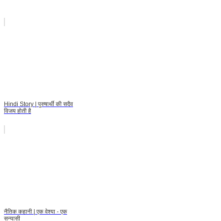
Hindi Story | पुरुषार्थी की सदैव
विजय होती है
नैतिक कहानी | एक वेश्या - एक
सन्यासी