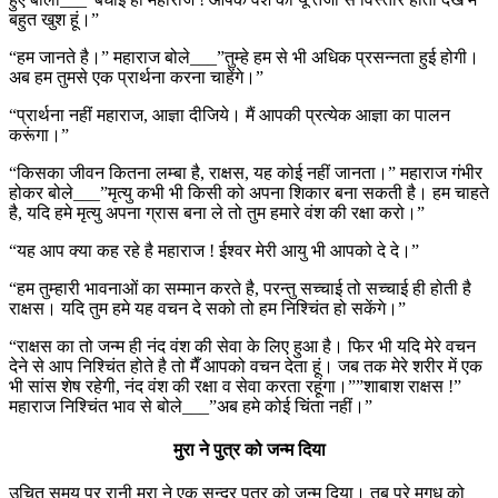
बहुत खुश हूं।”
“हम जानते है।” महाराज बोले___”तुम्हे हम से भी अधिक प्रसन्नता हुई होगी।
अब हम तुमसे एक प्रार्थना करना चाहेंगे।”
“प्रार्थना नहीं महाराज, आज्ञा दीजिये। मैं आपकी प्रत्येक आज्ञा का पालन
करूंगा।”
“किसका जीवन कितना लम्बा है, राक्षस, यह कोई नहीं जानता।” महाराज गंभीर
होकर बोले___”मृत्यु कभी भी किसी को अपना शिकार बना सकती है। हम चाहते
है, यदि हमे मृत्यु अपना ग्रास बना ले तो तुम हमारे वंश की रक्षा करो।”
“यह आप क्या कह रहे है महाराज ! ईश्वर मेरी आयु भी आपको दे दे।”
“हम तुम्हारी भावनाओं का सम्मान करते है, परन्तु सच्चाई तो सच्चाई ही होती है
राक्षस। यदि तुम हमे यह वचन दे सको तो हम निश्चिंत हो सकेंगे।”
“राक्षस का तो जन्म ही नंद वंश की सेवा के लिए हुआ है। फिर भी यदि मेरे वचन
देने से आप निश्चिंत होते है तो मैँ आपको वचन देता हूं। जब तक मेरे शरीर में एक
भी सांस शेष रहेगी, नंद वंश की रक्षा व सेवा करता रहूंगा।””शाबाश राक्षस !”
महाराज निश्चिंत भाव से बोले___”अब हमे कोई चिंता नहीं।”
मुरा ने पुत्र को जन्म दिया
उचित समय पर रानी मुरा ने एक सुन्दर पुत्र को जन्म दिया। तब पुरे मगध को