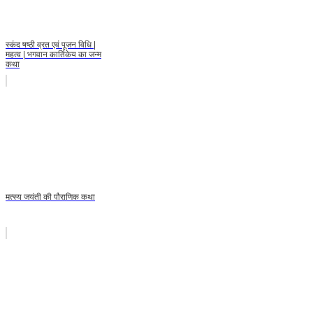
स्कंद षष्ठी व्रत एवं पूजन विधि |
महत्व | भगवान कार्तिकेय का जन्म
कथा
मत्स्य जयंती की पौराणिक कथा