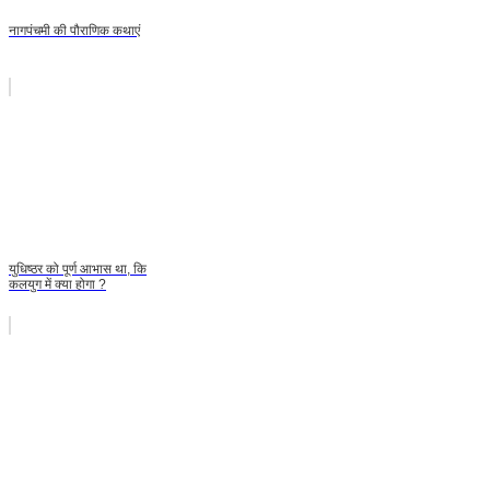
नागपंचमी की पौराणिक कथाएं
युधिष्ठर को पूर्ण आभास था, कि
कलयुग में क्या होगा ?