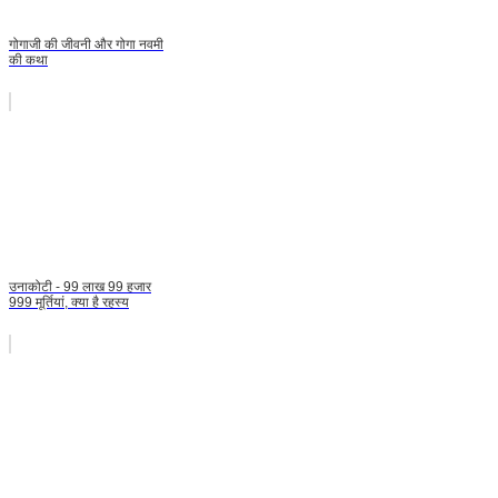
गोगाजी की जीवनी और गोगा नवमी
की कथा
उनाकोटी - 99 लाख 99 हजार
999 मूर्तियां, क्या है रहस्य