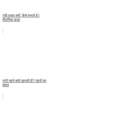
गुड़ी पड़वा क्यों, कैसे मनाते है |
पौराणिक कथा
नारी गहने क्यों पहनती है? गहनों का
महत्व