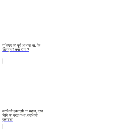
युधिष्ठर को पूर्ण आभास था, कि
कलयुग में क्या होगा ?
वरुथिनी एकादशी का महत्व, व्रत
विधि एवं व्रत कथा, वरुथिनी
एकादशी