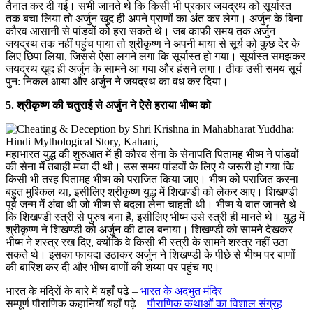
तैनात कर दी गई। सभी जानते थे कि किसी भी प्रकार जयद्रथ को सूर्यास्त
तक बचा लिया तो अर्जुन खुद ही अपने प्राणों का अंत कर लेगा। अर्जुन के बिना
कौरव आसानी से पांडवों को हरा सकते थे। जब काफी समय तक अर्जुन
जयद्रथ तक नहीं पहुंच पाया तो श्रीकृष्ण ने अपनी माया से सूर्य को कुछ देर के
लिए छिपा लिया, जिससे ऐसा लगने लगा कि सूर्यास्त हो गया। सूर्यास्त समझकर
जयद्रथ खुद ही अर्जुन के सामने आ गया और हंसने लगा। ठीक उसी समय सूर्य
पुन: निकल आया और अर्जुन ने जयद्रथ का वध कर दिया।
5. श्रीकृष्ण की चतुराई से अर्जुन ने ऐसे हराया भीष्म को
महाभारत युद्ध की शुरुआत में ही कौरव सेना के सेनापति पितामह भीष्म ने पांडवों
की सेना में तबाही मचा दी थी। उस समय पांडवों के लिए ये जरूरी हो गया कि
किसी भी तरह पितामह भीष्म को पराजित किया जाए। भीष्म को पराजित करना
बहुत मुश्किल था, इसीलिए श्रीकृष्ण युद्ध में शिखण्डी को लेकर आए। शिखण्डी
पूर्व जन्म में अंबा थी जो भीष्म से बदला लेना चाहती थी। भीष्म ये बात जानते थे
कि शिखण्डी स्त्री से पुरुष बना है, इसीलिए भीष्म उसे स्त्री ही मानते थे। युद्ध में
श्रीकृष्ण ने शिखण्डी को अर्जुन की ढाल बनाया। शिखण्डी को सामने देखकर
भीष्म ने शस्त्र रख दिए, क्योंकि वे किसी भी स्त्री के सामने शस्त्र नहीं उठा
सकते थे। इसका फायदा उठाकर अर्जुन ने शिखण्डी के पीछे से भीष्म पर बाणों
की बारिश कर दी और भीष्म बाणों की शय्या पर पहुंच गए।
भारत के मंदिरों के बारे में यहाँ पढ़े –
भारत के अदभुत मंदिर
सम्पूर्ण पौराणिक कहानियाँ यहाँ पढ़े –
पौराणिक कथाओं का विशाल संग्रह