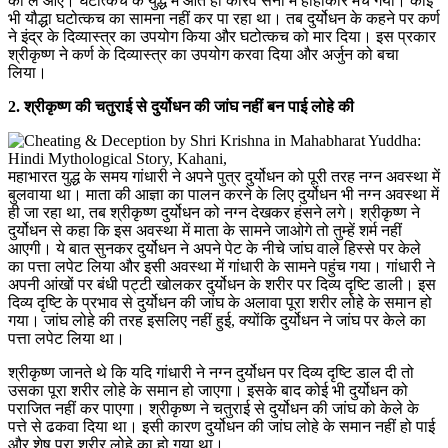
को ले आए। घटोत्कच के युद्ध में आते ही कौरव सेना में हाहाकार मच गया। कोई
भी यौद्धा घटोत्कच का सामना नहीं कर पा रहा था। तब दुर्योधन के कहने पर कर्ण
ने इंद्र के दिव्यास्त्र का उपयोग किया और घटोत्कच को मार दिया। इस प्रकार
श्रीकृष्ण ने कर्ण के दिव्यास्त्र का उपयोग करवा दिया और अर्जुन को बचा
लिया।
2. श्रीकृष्ण की चतुराई से दुर्योधन की जांघ नहीं बन पाई लोहे की
महाभारत युद्ध के समय गांधारी ने अपने पुत्र दुर्योधन को पूरी तरह नग्न अवस्था में
बुलवाया था। माता की आज्ञा का पालन करने के लिए दुर्योधन भी नग्न अवस्था में
ही जा रहा था, तब श्रीकृष्ण दुर्योधन को नग्न देखकर हंसने लगे। श्रीकृष्ण ने
दुर्योधन से कहा कि इस अवस्था में माता के सामने जाओगे तो तुम्हें शर्म नहीं
आएगी। ये बात सुनकर दुर्योधन ने अपने पेट के नीचे जांघ वाले हिस्से पर केले
का पत्ता लपेट लिया और इसी अवस्था में गांधारी के सामने पहुंच गया। गांधारी ने
अपनी आंखों पर बंधी पट्टी खोलकर दुर्योधन के शरीर पर दिव्य दृष्टि डाली। इस
दिव्य दृष्टि के प्रभाव से दुर्योधन की जांघ के अलावा पूरा शरीर लोहे के समान हो
गया। जांघ लोहे की तरह इसलिए नहीं हुई, क्योंकि दुर्योधन ने जांघ पर केले का
पत्ता लपेट लिया था।
श्रीकृष्ण जानते थे कि यदि गांधारी ने नग्न दुर्योधन पर दिव्य दृष्टि डाल दी तो
उसका पूरा शरीर लोहे के समान हो जाएगा। इसके बाद कोई भी दुर्योधन को
पराजित नहीं कर पाएगा। श्रीकृष्ण ने चतुराई से दुर्योधन की जांघ को केले के
पत्ते से ढकवा दिया था। इसी कारण दुर्योधन की जांघ लोहे के समान नहीं हो पाई
और शेष पूरा शरीर लोहे का हो गया था।