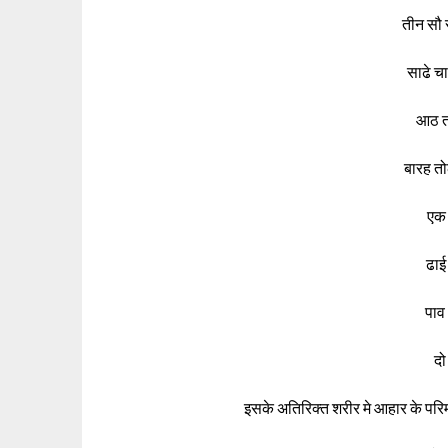
तीन सौ 
साढे च
आठ त
बारह तो
एक 
ढाई
पाव
दो
इसके अतिरिक्त शरीर मे आहार के परि