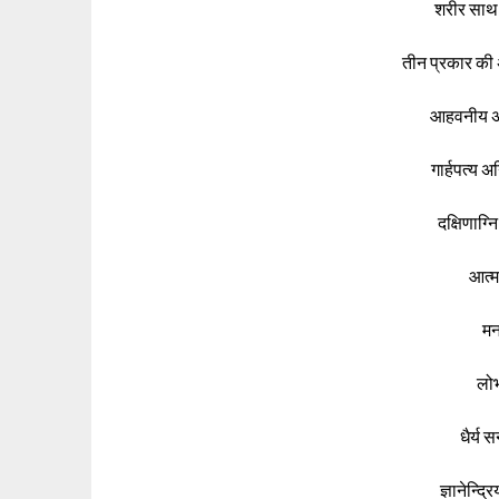
शरीर साथ मे
तीन प्रकार की अ
आहवनीय अग्
गार्हपत्य अ
दक्षिणाग्न
आत्म
मन
लोभ
धैर्य स
ज्ञानेन्द्र