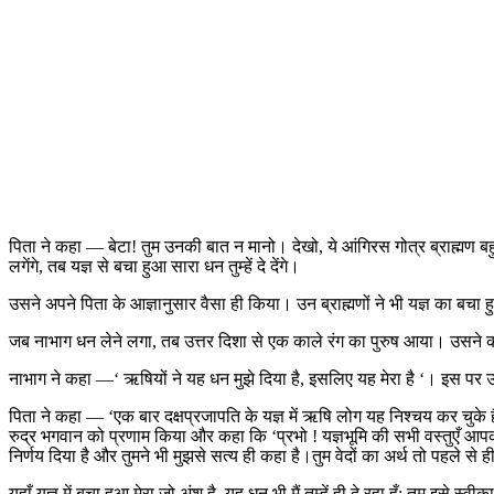
पिता ने कहा — बेटा! तुम उनकी बात न मानो। देखो, ये आंगिरस गोत्र ब्राह्मण बहुत बड
लगेंगे, तब यज्ञ से बचा हुआ सारा धन तुम्हें दे देंगे।
उसने अपने पिता के आज्ञानुसार वैसा ही किया। उन ब्राह्मणों ने भी यज्ञ का बचा हु
जब नाभाग धन लेने लगा, तब उत्तर दिशा से एक काले रंग का पुरुष आया। उसने कह
नाभाग ने कहा —‘ ऋषियों ने यह धन मुझे दिया है, इसलिए यह मेरा है ‘। इस पर उस
पिता ने कहा — ‘एक बार दक्षप्रजापति के यज्ञ में ऋषि लोग यह निश्चय कर चुके ह
रुद्र भगवान को प्रणाम किया और कहा कि ‘प्रभो ! यज्ञभूमि की सभी वस्तुएँ आपकी ह
निर्णय दिया है और तुमने भी मुझसे सत्य ही कहा है।तुम वेदों का अर्थ तो पहले से ही ज
यहाँ यज्ञ में बचा हुआ मेरा जो अंश है, यह धन भी मैं तुम्हें ही दे रहा हूँ; तुम इस