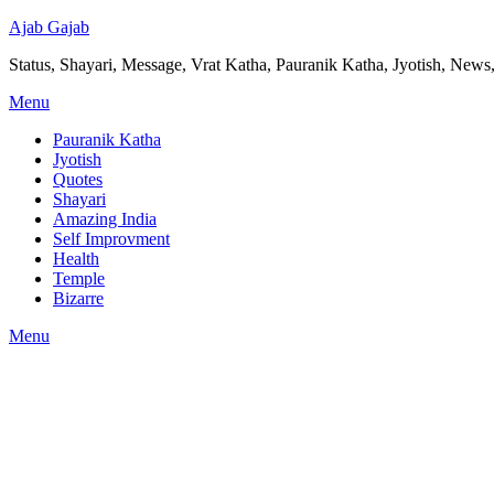
Ajab Gajab
Status, Shayari, Message, Vrat Katha, Pauranik Katha, Jyotish, News,
Menu
Pauranik Katha
Jyotish
Quotes
Shayari
Amazing India
Self Improvment
Health
Temple
Bizarre
Menu