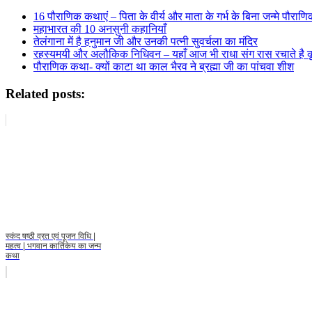
16 पौराणिक कथाएं – पिता के वीर्य और माता के गर्भ के बिना जन्मे पौराणिक
महाभारत की 10 अनसुनी कहानियाँ
तेलंगाना में है हनुमान जी और उनकी पत्नी सुवर्चला का मंदिर
रहस्यमयी और अलौकिक निधिवन – यहाँ आज भी राधा संग रास रचाते है कृष्
पौराणिक कथा- क्यों काटा था काल भैरव ने ब्रह्मा जी का पांचवा शीश
Related posts:
स्कंद षष्ठी व्रत एवं पूजन विधि |
महत्व | भगवान कार्तिकेय का जन्म
कथा