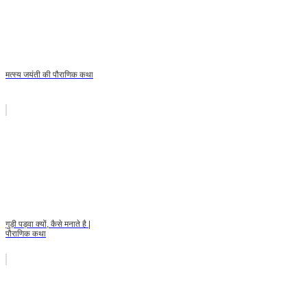
मत्स्य जयंती की पौराणिक कथा
गुड़ी पड़वा क्यों, कैसे मनाते है |
पौराणिक कथा