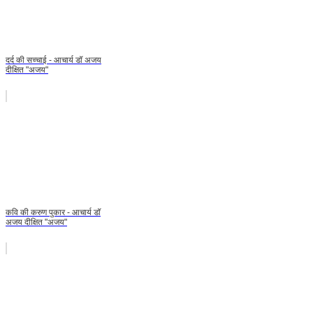
दर्द की सच्चाई - आचार्य डॉ अजय
दीक्षित "अजय"
कवि की करुण पुकार - आचार्य डॉ
अजय दीक्षित "अजय"