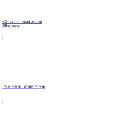
शरीर का सार - आचार्य डा.अजय
दीक्षित "अजय"
भोंर का उजाला - डॉ लोकमणि गुप्ता