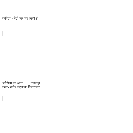
कविता - बेटी जब घर आती हैं
'कोरोना का आना........गजब हो
गया'- मनीष नंदवाना 'चित्रकार'