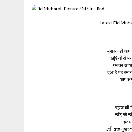
Latest Eid Mub
मुबारक हो आपक
खुशियों से भ
गम का साय
दुआ है यह हमारी
आप सभी
सूरज की क
चाँद की चा
हर घ
उसी तरह मुबारक