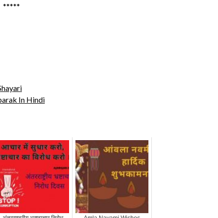
*****
Shayari
arak In Hindi