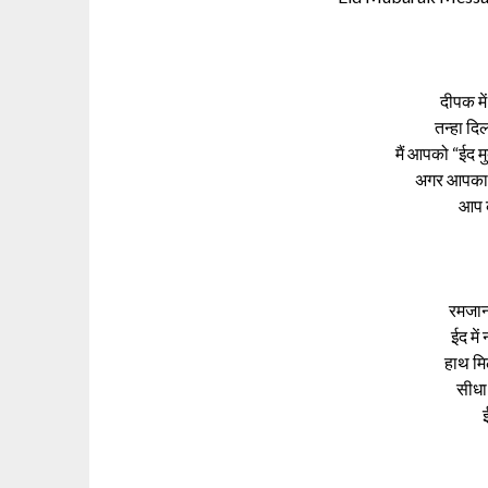
दीपक मे
तन्हा दिल
मैं आपको “ईद 
अगर आपका घ
आप क
रमजान 
ईद में 
हाथ मिल
सीधा 