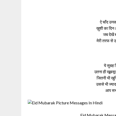
ऐ चाँद उनक
ख़ुशी का दिन
जब देखें
मेरी तरफ से
ये सुबह
उतना ही खूबस
जितनी भी खुश
उससे भी ज्या
आप सभी
Eid Mubarak Messa