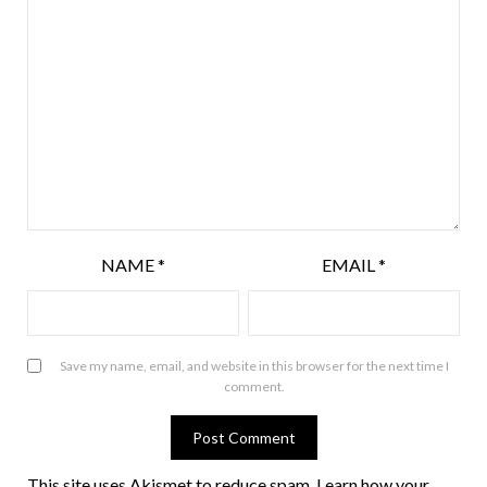
NAME
*
EMAIL
*
Save my name, email, and website in this browser for the next time I
comment.
This site uses Akismet to reduce spam.
Learn how your