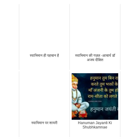
स्वाभिमान ही पहचान है
स्वाभिमान की गज़ल -आचार्य डॉ
अजय दीक्षित
स्वाभिमान पर शायरी
Hanuman Jayanti Ki
Shubhkamnae