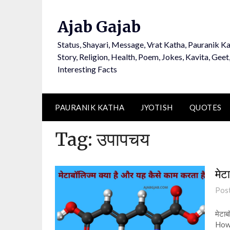
Ajab Gajab
Status, Shayari, Message, Vrat Katha, Pauranik Ka
Story, Religion, Health, Poem, Jokes, Kavita, Geet
Interesting Facts
PAURANIK KATHA
JYOTISH
QUOTES
Tag:
उपापचय
मेट
Pos
मेटाब
How 