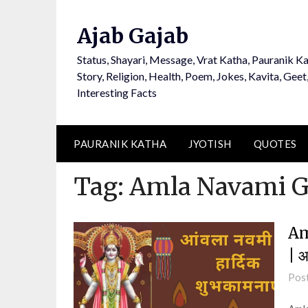
Ajab Gajab
Status, Shayari, Message, Vrat Katha, Pauranik Ka
Story, Religion, Health, Poem, Jokes, Kavita, Geet
Interesting Facts
PAURANIK KATHA
JYOTISH
QUOTES
Tag:
Amla Navami G
Am
| आ
Pos