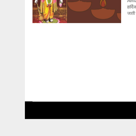
Amla
हार्द
जाती