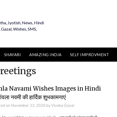
tha, Jyotish, News, Hindi
, Gazal, Wishes, SMS,
SHAYARI
AMAZING INDIA
SELF IMPROVMENT
reetings
la Navami Wishes Images in Hindi
ंवला नवमी की हार्दिक शुभकामनाएं
ted on
November 22, 2020
by
Viveka Goyal