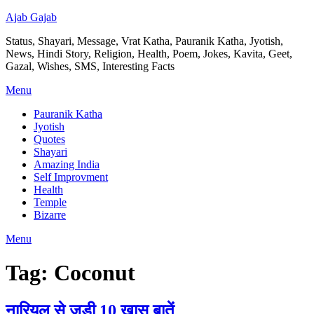
Ajab Gajab
Status, Shayari, Message, Vrat Katha, Pauranik Katha, Jyotish,
News, Hindi Story, Religion, Health, Poem, Jokes, Kavita, Geet,
Gazal, Wishes, SMS, Interesting Facts
Menu
Pauranik Katha
Jyotish
Quotes
Shayari
Amazing India
Self Improvment
Health
Temple
Bizarre
Menu
Tag:
Coconut
नारियल से जुडी 10 ख़ास बातें