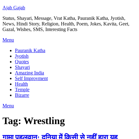
Ajab Gajab
Status, Shayari, Message, Vrat Katha, Pauranik Katha, Jyotish,
News, Hindi Story, Religion, Health, Poem, Jokes, Kavita, Geet,
Gazal, Wishes, SMS, Interesting Facts
Menu
Pauranik Katha
Jyotish
Quotes
Shayari
Amazing India
Self Improvment
Health
Temple
Bizarre
Menu
Tag:
Wrestling
गामा पहलवान: दुनिया में किसी से नहीं हारा यह