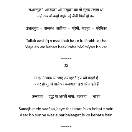
तअल्लुक़* आशिक़* ओ माशूक़* का तो लुत्फ़ रखता था
मज़े अब वो कहाँ बाक़ी रहे बीवी मियाँ हो कर
तअल्लुक़ = सम्बन्ध, आशिक़ = प्रेमी, माशूक़ = प्रेमिका
Talluk aashiq o maashuk ka to lutf rakhta tha
Maje ab wo kahan baaki rahe bivi miyan ho kar
*****
33
समझ में साफ़ आ जाए फ़साहत* इस को कहते हैं
असर हो सुनने वाले पर बलाग़त* इस को कहते हैं
फ़साहत = शुद्ध या अच्छी भाषा, बलाग़त = भाषण
Samajh mein saaf aa jaaye fasaahat is ko kehate hain
Asar ho sunne waale par balaagat is ko kehate hain
*****