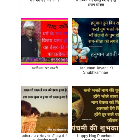
स्वाभिमान ही पहचान है
स्वाभिमान की गज़ल -आचार्य डॉ
अजय दीक्षित
स्वाभिमान पर शायरी
Hanuman Jayanti Ki
Shubhkamnae
अमित राज श्रीवास्तव की ग़ज़लों से
Happy Nag Panchami