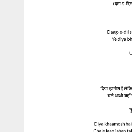
(दाग़-ए-दि
Daag-e-dil s
Ye diya bh
U
दिया ख़ामोश है ले
चले आओ जहाँ त
न
Diya khaamosh hai le
Chale jaao jahan ta