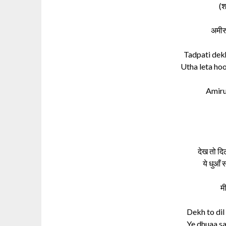
(
अमीर
Tadpati dekh
Utha leta hoo
Amiru
देख तो दि
ये धुआँ 
म
Dekh to dil 
Ye dhuaa sa