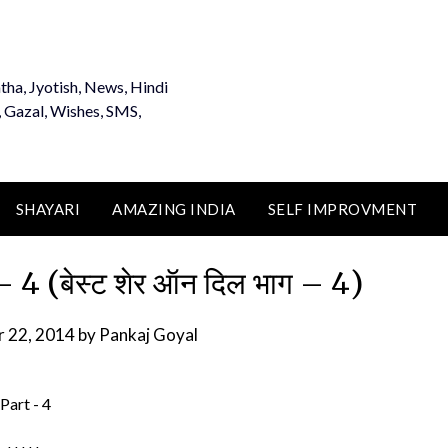
tha, Jyotish, News, Hindi
, Gazal, Wishes, SMS,
SHAYARI
AMAZING INDIA
SELF IMPROVMENT
4 (बेस्ट शेर ऑन दिल भाग – 4)
 22, 2014
by
Pankaj Goyal