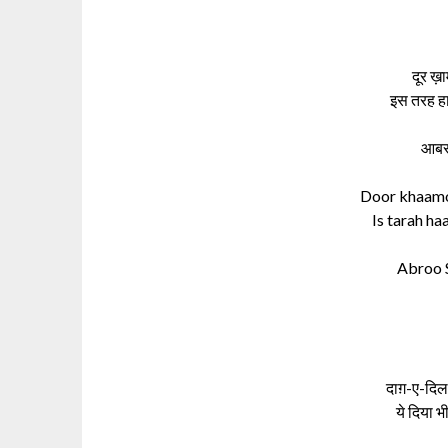
दूर ख़
इस तरह हा
आबरू
Door khaamo
Is tarah ha
Abroo 
दाग़-ए-दिल
ये दिया 