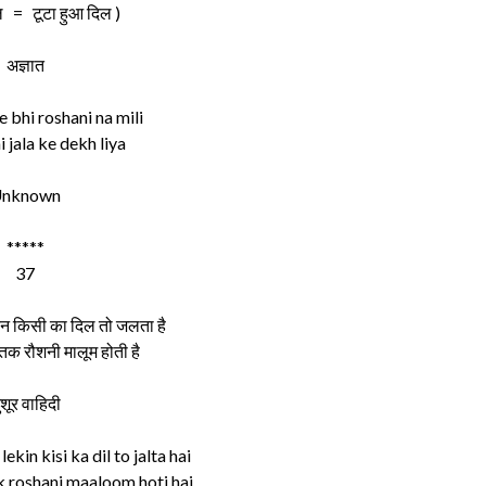
ल = टूटा हुआ दिल )
अज्ञात
e bhi roshani na mili
i jala ke dekh liya
nknown
*****
37
किन किसी का दिल तो जलता है
क रौशनी मालूम होती है
ुशूर वाहिदी
kin kisi ka dil to jalta hai
k roshani maaloom hoti hai