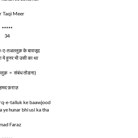
 Taqi Meer
*****
34
र्क-ए-तअल्लुक़ के बावजूद
या ये हुनर भी उसी का था
्लुक़ = संबंध तोडना)
हमद फ़राज़
rq-e-talluk ke baawjood
ye hunar bhi usi ka tha
mad Faraz