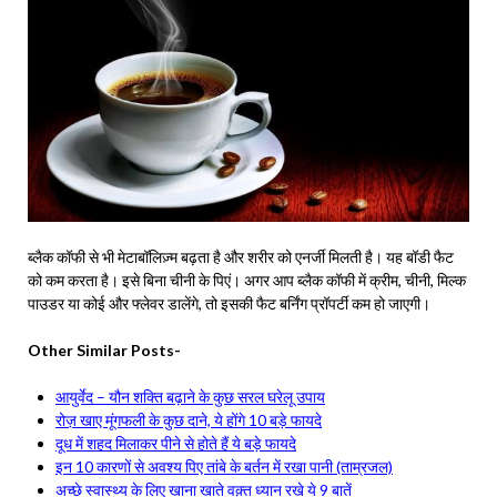
ब्लैक कॉफी से भी मेटाबॉलिज़्म बढ़ता है और शरीर को एनर्जी मिलती है। यह बॉडी फैट
को कम करता है। इसे बिना चीनी के पिएं। अगर आप ब्लैक कॉफी में क्रीम, चीनी, मिल्क
पाउडर या कोई और फ्लेवर डालेंगे, तो इसकी फैट बर्निंग प्रॉपर्टी कम हो जाएगी।
Other Similar Posts-
आयुर्वेद – यौन शक्ति बढ़ाने के कुछ सरल घरेलू उपाय
रोज़ खाए मूंगफली के कुछ दाने, ये होंगे 10 बड़े फायदे
दूध में शहद मिलाकर पीने से होते हैं ये बड़े फायदे
इन 10 कारणों से अवश्य पिए तांबे के बर्तन में रखा पानी (ताम्रजल)
अच्छे स्वास्थ्य के लिए खाना खाते वक़्त ध्यान रखे ये 9 बातें