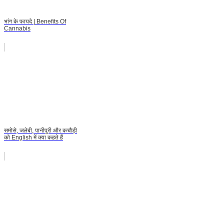
भांग के फायदे | Benefits Of
Cannabis
समोसे, जलेबी, पानीपुरी और कचौड़ी
को English में क्या कहते हैं