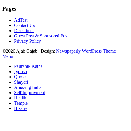
Pages
AdTest
Contact Us
Disclaimer
Guest Post & Sponsored Post
Privacy Policy
©2026 Ajab Gajab
| Design:
Newspaperly WordPress Theme
Menu
Pauranik Katha
Jyotish
Quotes
Shayari
Amazing India
Self Improvment
Health
Temple
Bizarre