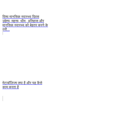
विश्व मानसिक स्वास्थ्य दिवस
उद्देश्य, महत्त्व, थीम , इतिहास और
मानसिक स्वास्थ्य को बेहतर करने के
तरी...
मेटाबॉलिज्म क्या है और यह कैसे
काम करता है