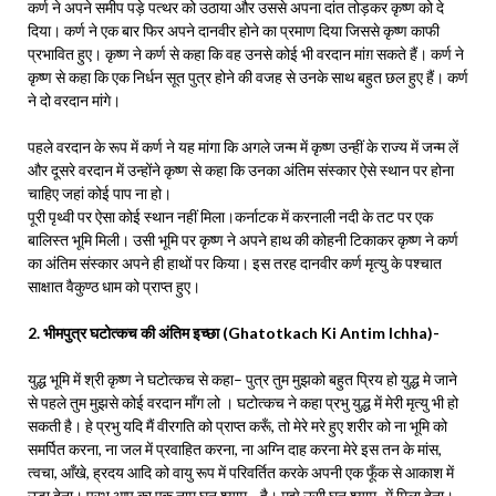
कर्ण ने अपने समीप पड़े पत्थर को उठाया और उससे अपना दांत तोड़कर कृष्ण को दे
दिया। कर्ण ने एक बार फिर अपने दानवीर होने का प्रमाण दिया जिससे कृष्ण काफी
प्रभावित हुए। कृष्ण ने कर्ण से कहा कि वह उनसे कोई भी वरदान मांग़ सकते हैं। कर्ण ने
कृष्ण से कहा कि एक निर्धन सूत पुत्र होने की वजह से उनके साथ बहुत छल हुए हैं। कर्ण
ने दो वरदान मांगे।
पहले वरदान के रूप में कर्ण ने यह मांगा कि अगले जन्म में कृष्ण उन्हीं के राज्य में जन्म लें
और दूसरे वरदान में उन्होंने कृष्ण से कहा कि उनका अंतिम संस्कार ऐसे स्थान पर होना
चाहिए जहां कोई पाप ना हो।
पूरी पृथ्वी पर ऐसा कोई स्थान नहीं मिला।कर्नाटक में करनाली नदी के तट पर एक
बालिस्त भूमि मिली। उसी भूमि पर कृष्ण ने अपने हाथ की कोहनी टिकाकर कृष्ण ने कर्ण
का अंतिम संस्कार अपने ही हाथों पर किया। इस तरह दानवीर कर्ण मृत्यु के पश्चात
साक्षात वैकुण्ठ धाम को प्राप्त हुए।
2. भीमपुत्र घटोत्कच की अंतिम इच्छा (Ghatotkach Ki Antim Ichha)-
युद्ध भूमि में श्री कृष्ण ने घटोत्कच से कहा– पुत्र तुम मुझको बहुत प्रिय हो युद्ध मे जाने
से पहले तुम मुझसे कोई वरदान माँग लो । घटोत्कच ने कहा प्रभु युद्ध में मेरी मृत्यु भी हो
सकती है। हे प्रभु यदि मैं वीरगति को प्राप्त करूँ, तो मेरे मरे हुए शरीर को ना भूमि को
समर्पित करना, ना जल में प्रवाहित करना, ना अग्नि दाह करना मेरे इस तन के मांस,
त्वचा, आँखे, ह्रदय आदि को वायु रूप में परिवर्तित करके अपनी एक फूँक से आकाश में
उडा देना। प्रभु आप का एक नाम घन श्याम—है। मुझे उसी घन श्याम- में मिला देना।