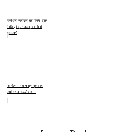
वरुथिनी एकादशी का महत्व, व्रत
विधि एवं व्रत कथा, वरुथिनी
एकादशी
आखिर ! भगवान श्री कृष्ण का
दामोदर नाम क्यों पडा ।