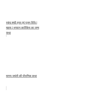
स्कंद षष्ठी व्रत एवं पूजन विधि |
महत्व | भगवान कार्तिकेय का जन्म
कथा
मत्स्य जयंती की पौराणिक कथा