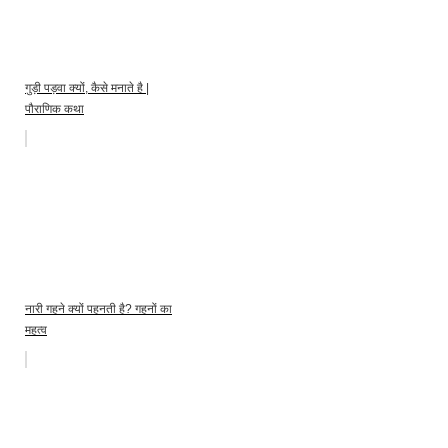
गुड़ी पड़वा क्यों, कैसे मनाते है |
पौराणिक कथा
नारी गहने क्यों पहनती है? गहनों का
महत्व