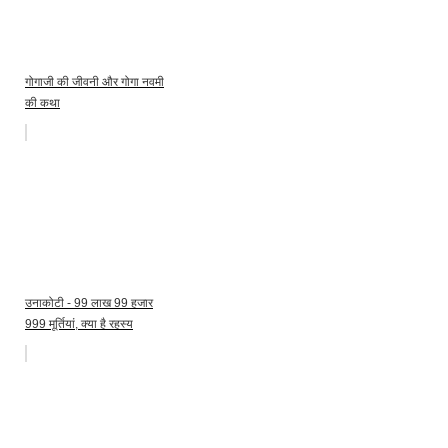
गोगाजी की जीवनी और गोगा नवमी
की कथा
उनाकोटी - 99 लाख 99 हजार
999 मूर्तियां, क्या है रहस्य