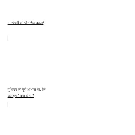
नागपंचमी की पौराणिक कथाएं
युधिष्ठर को पूर्ण आभास था, कि
कलयुग में क्या होगा ?