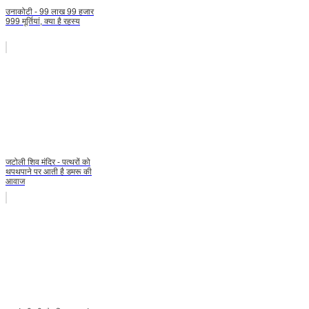
उनाकोटी - 99 लाख 99 हजार
999 मूर्तियां, क्या है रहस्य
जटोली शिव मंदिर - पत्थरों को
थपथपाने पर आती है डमरू की
आवाज