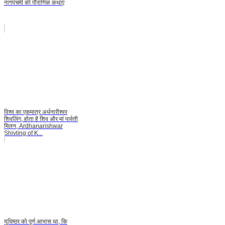
नागपंचमी की पौराणिक कथाएं
विश्व का एकमात्र अर्धनारीश्वर
शिवलिंग, होता है शिव और मां पार्वती
मिलन, Ardhanarishwar
Shivling of K...
युधिष्ठर को पूर्ण आभास था, कि