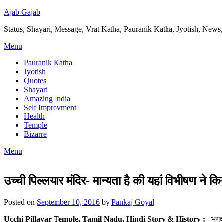
Ajab Gajab
Status, Shayari, Message, Vrat Katha, Pauranik Katha, Jyotish, News,
Menu
Pauranik Katha
Jyotish
Quotes
Shayari
Amazing India
Self Improvment
Health
Temple
Bizarre
Menu
उच्ची पिल्लयार मंदिर- मान्यता है की यहां विभीषण ने क
Posted on
September 10, 2016
by
Pankaj Goyal
Ucchi Pillayar Temple, Tamil Nadu, Hindi Story & History :
– भगव