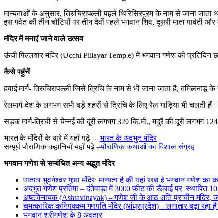
मान्यताओं के अनुसार, तिरुचिरापल्ली पहले थिरिसिरपुरम के नाम से जाना जात
इस पर्वत की तीन चोटियों पर तीन देवों पहले भगवान शिव, दूसरी माता पार्वती
मंदिर में मनाएं जाने वाले उत्सव
ऊंची पिल्लयार मंदिर (Ucchi Pillayar Temple) में भगवान गणेश की प्रतिदिन छः 
कैसे पहुंचें
हवाई मार्ग- तिरुचिरापल्ली जिसे त्रिचि के नाम से भी जाना जाता है, तमिलनाडू के ब
रेलमार्ग-देश के लगभग सभी बड़े शहरों से त्रिचि के लिए रेल गाड़िया भी चलती हैं।
सड़क मार्ग-त्रिची से चेन्नई की दूरी लगभग 320 कि.मी., मदुरै की दूरी लगभग 124 
भारत के मंदिरों के बारे में यहाँ पढ़े –
भारत के अदभुत मंदिर
सम्पूर्ण पौराणिक कहानियाँ यहाँ पढ़े –
पौराणिक कथाओं का विशाल संग्रह
भगवान गणेश से सम्बंधित अन्य अद्भुत मंदिर
पाताल भुवनेश्वर गुफा मंदिर: मान्यता है की यहां रखा है भगवान गणेश का
अदभुत गणेश प्रतिमा – दंतेवाड़ा में 3000 फ़ीट की ऊँचाई पर स्थापित 10
अष्टविनायक (Ashtavinayak) – गणेश जी के आठ अति प्राचीन मंदिर, जहाँ
चमत्कारिक कनिपक्कम गणपति मंदिर (आंध्रप्रदेश) – लगातार बढ़ा रहा है 
भगवान श्रीगणेश के 8 अवतार