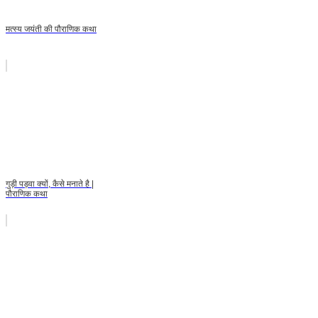
मत्स्य जयंती की पौराणिक कथा
गुड़ी पड़वा क्यों, कैसे मनाते है |
पौराणिक कथा