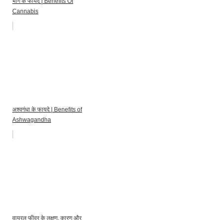
भांग के फायदे | Benefits Of
Cannabis
अश्वगंधा के फायदे | Benefits of
Ashwagandha
वायरल फीवर के लक्षण, कारण और