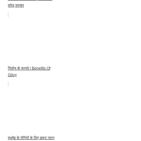
घरेलू उपचार
गिलोय के फायदे | Benefits Of
Giloy
मधुमेह के रोगियों के लिए डाइट प्लान