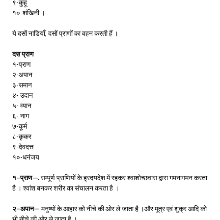
९-कुहू
१०-शंखिनी ।
ये दसों नाडियाँ, दसों प्राणों का वहन करती हैं ।
दस प्राण
१-प्राण
२-अपान
३-समान
४- उदान
५- व्यान
६- नाग
७-कूर्म
८-कृकर
९-देवदत्त
१०-धनंजय
१–प्राण—.
सम्पूर्ण प्राणियों के ह्रदयदेश में रहकर श्वाशोच्छवास द्वारा गमनागमन करता
है । श्वांश बनकर शरीर का संचालन करता है ।
२–अपान—
मनुष्यों के आहार को नीचे की ओर ले जाता है ।और मूत्र एवं शुक्र आदि को
भी नीचे की ओर ले जाता है ।