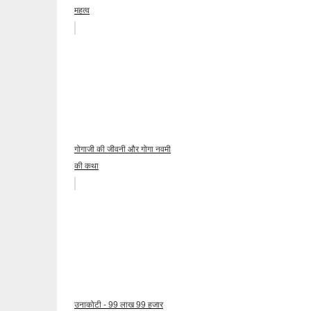
महत्व
गोगाजी की जीवनी और गोगा नवमी
की कथा
उनाकोटी - 99 लाख 99 हजार