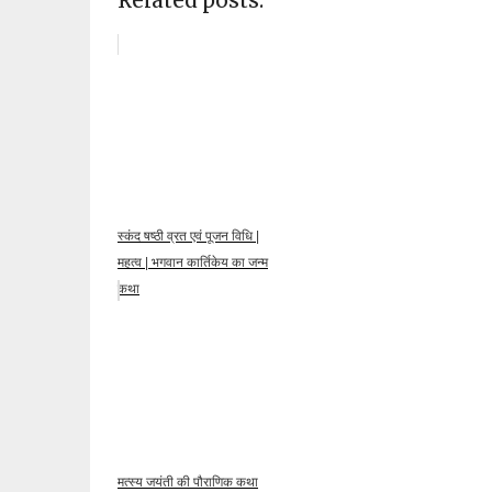
Related posts:
स्कंद षष्ठी व्रत एवं पूजन विधि |
महत्व | भगवान कार्तिकेय का जन्म
कथा
मत्स्य जयंती की पौराणिक कथा