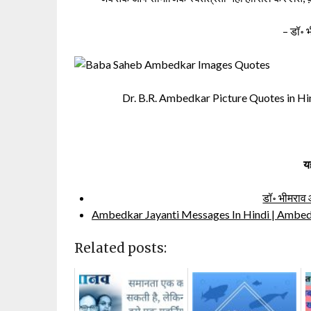
– डॉ॰ 
Dr. B.R. Ambedkar Picture Quotes in Hi
य
डॉ॰ भीमराव
Ambedkar Jayanti Messages In Hindi | Ambedk
Related posts: