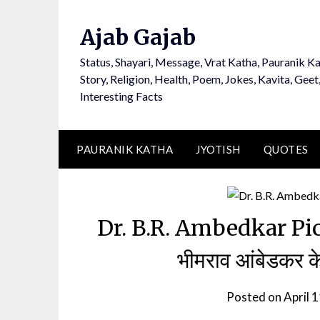
Ajab Gajab
Status, Shayari, Message, Vrat Katha, Pauranik Ka
Story, Religion, Health, Poem, Jokes, Kavita, Geet
Interesting Facts
PAURANIK KATHA
JYOTISH
QUOTES
Dr. B.R. Ambedkar Pic
भीमराव आंबेडकर क
Posted on
April 