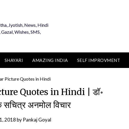
tha, Jyotish, News, Hindi
, Gazal, Wishes, SMS,
SHAYARI
AMAZING INDIA
SELF IMPROVMENT
ture Quotes in Hindi | डॉ॰
े सचित्र अनमोल विचार
11, 2018
by
Pankaj Goyal