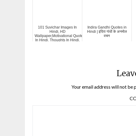
101 Suvichar Images In
Indira Gandhi Quotes in
Hindi, HD
Hindi | इंदिरा गांधी के अनमोल
Wallpaper,Motivational Quotes
वचन
In Hindi, Thoughts In Hindi,
Leav
Your email address will not be 
C